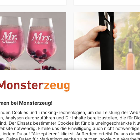
ISIERBAR
ser - Mr and Mrs
Elektrischer Korkenzieher -
Weinöffner
CHF 39.95
.95