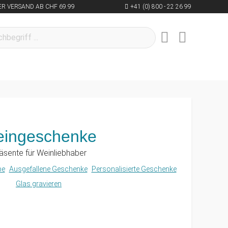
R VERSAND AB CHF 69.99
+41 (0) 800 - 22 26 99
ingeschenke
äsente für Weinliebhaber
be
Ausgefallene Geschenke
Personalisierte Geschenke
Glas gravieren