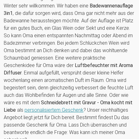
Winter sehr willkommen. Wir haben eine
Badewannenauflage
3in1
, die dafür sorgen wird, dass Oma gar nicht mehr aus der
Badewanne heraussteigen möchte. Auf der Auflage ist Platz
für ein gutes Buch, ein Glas Wein oder Sekt und eine Kerze.
So kann Oma einen entspannten Nachmittag oder Abend im
Badezimmer verbringen. Bei jedem Schlückchen Wein wird
Oma bestimmt an Dich denken und dabei das wohltuende
Schaumbad geniessen. Eine weitere praktische
Geschenkidee für Oma wäre der
Luftbefeuchter mit Aroma
Diffuser
. Einmal aufgefüllt, versprüht dieser kleine Helfer
wochenlang einen aromatischen Duft im Raum. Oma wird
begeistert sein, denn gleichzeitig verbessert die feuchte Luft
auch das Wohlbefinden für Augen und alle Sinne. Oder wie
wäre es mit dem
Schneidebrett mit Gravur - Oma kocht mit
Liebe
als
personalisiertem Geschenk
? Unser reichhaltiges
Angebot liegt jetzt für Dich bereit. Bestimmt findest Du das
passende Geschenk für Oma. Lass Dich überraschen und
beantworte endlich die Frage: Was kann ich meiner Oma