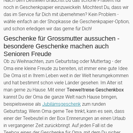
Nach dem Bestellen brauchst Du das schöne Präsent nur
noch in Geschenkpapier einzuwickeln. Möchtest Du, dass wir
das im Service für Dich mit übernehmen? Kein Problem -
wähle einfach an der Shopkasse die Geschenkpapier-Option;
und schon erledigen wir das gerne für Dich!
Geschenke für Grossmutter aussuchen -
besondere Geschenke machen auch
Senioren Freude
Ob zu Weihnachten, zum Geburtstag oder Muttertag - der
Oma eine kleine Freude zu bereiten, ist immer eine gute Idee.
Die Oma ist in Ihrem Leben weit in der Welt herumgekommen
und hat bestimmt schon viele Länder gesehen. Im Alter ist
man gerne zu Hause. Mit einer
Teeweltreise Geschenkbox
kannst Du der Oma die ganze Welt nach Hause bringen,
beispielsweise als
Jubilämsgeschenk
zum runden
Geburtstag. Wenn Oma gerne Tee trinkt, kann es sein, dass
einer der Teebeutel in der Box Erinnerungen an einen Urlaub
in vergangener Zeit zurückbringt. Auf jeden Fall ist die
Teebox eines der Geschenke für Oma, mit dem Du sicher