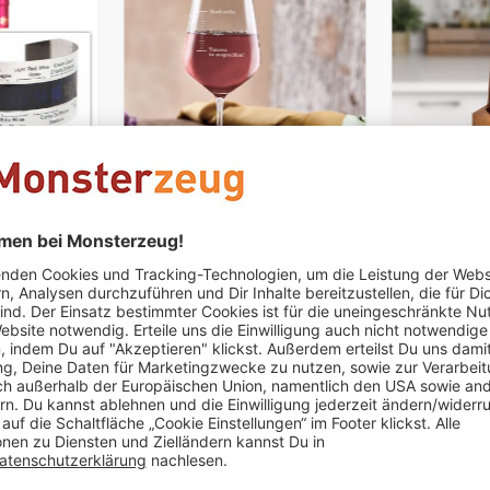
PERSONALISIERBAR
PERSONALIS
ermometer
Weinglas mit Gravur -
Edelholz 
Nicht ansprechen
(Stimmungsbarometer)
CHF 29.95
CHF 39.95