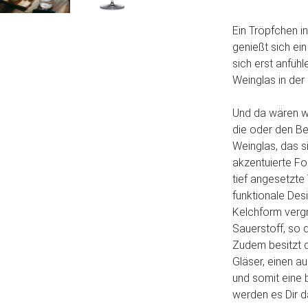
Ein Tröpfchen i
genießt sich ei
sich erst anfüh
Weinglas in der
Und da wären wi
die oder den B
Weinglas, das s
akzentuierte Fo
tief angesetzte
funktionale Des
Kelchform verg
Sauerstoff, so 
Zudem besitzt 
Gläser, einen a
und somit eine
werden es Dir d