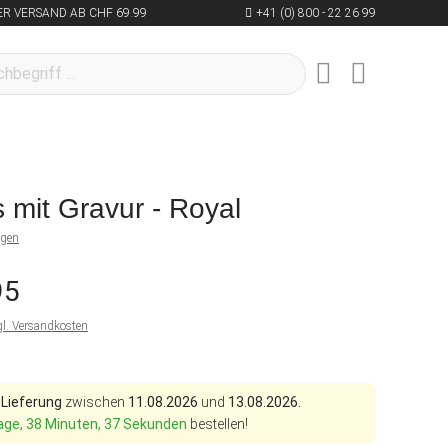
R VERSAND AB CHF 69.99
+41 (0) 800 - 22 26 99
 mit Gravur - Royal
ngen
95
gl. Versandkosten
 Lieferung
zwischen
11.08.2026
und
13.08.2026.
age, 38 Minuten, 36 Sekunden
bestellen!