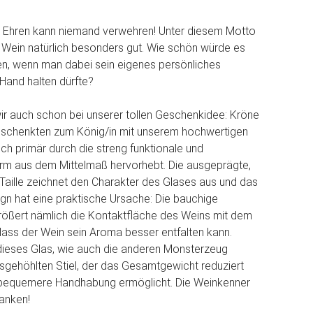
n Ehren kann niemand verwehren! Unter diesem Motto
n Wein natürlich besonders gut. Wie schön würde es
len, wenn man dabei sein eigenes persönliches
 Hand halten dürfte?
r auch schon bei unserer tollen Geschenkidee: Kröne
eschenkten zum König/in mit unserem hochwertigen
ich primär durch die streng funktionale und
rm aus dem Mittelmaß hervorhebt. Die ausgeprägte,
 Taille zeichnet den Charakter des Glases aus und das
ign hat eine praktische Ursache: Die bauchige
rößert nämlich die Kontaktfläche des Weins mit dem
dass der Wein sein Aroma besser entfalten kann.
dieses Glas, wie auch die anderen Monsterzeug
usgehöhlten Stiel, der das Gesamtgewicht reduziert
 bequemere Handhabung ermöglicht. Die Weinkenner
anken!