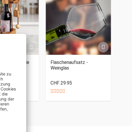
IERBAR
Flaschenpuzzle
Flaschenaufsatz -
Elek
Weinglas
- We
CHF
CHF 29.95
Nur 