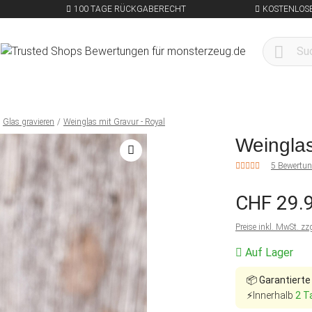
100 TAGE RÜCKGABERECHT
KOSTENLOSE
Glas gravieren
Weinglas mit Gravur - Royal
Weinglas
5 Bewertu
CHF 29.
Preise inkl. MwSt. zz
Auf Lager
📦
Garantierte
⚡Innerhalb
2 T