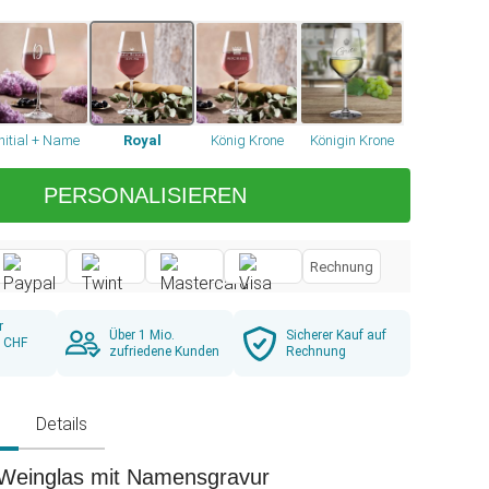
Initial + Name
Royal
König Krone
Königin Krone
PERSONALISIEREN
Rechnung
r
Über 1 Mio.
Sicherer Kauf auf
b CHF
zufriedene Kunden
Rechnung
g
Details
Weinglas mit Namensgravur