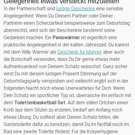
Gelegenheit etwas versteckt mitzuteilen
In der Partnerschaft sind
lustige Geschenke
eine sensible
Angelegenheit. Wenn Du Deinem Partner oder Deiner
Partnerin einen Scherzartikel beispielsweise zum Geburtstag
überreichst, wird sich der Beschenkte bestimmt seine
Gedanken machen. Ein
Peniswärmer
ist eigentlich eine
praktische Angelegenheit in der kalten Jahreszeit. Du kannst
mit dem Willy Warmer als
Geschenk für Männer
aber auch
die Botschaft versenden, dass Du Dir gerne etwas mehr
Aufmerksamkeit von Deinem Schatz wünschst. Ganz sicher
wirst Du mit diesem lustigen Präsent Stimmung auf der
Geburtstagsparty versprühen und vielleicht ergibt sich in der
folgenden Nacht noch etwas Unerwartetes für Dich. Wenn
Dein Schatz ein sportlicher Typ ist, überrasche ihn einfach mit
dem
Toilettenbasketball Set
. Auf dem stillen Örtchen einen
Korb aus dem Sitzen zu erzielen, bedarf am Anfang noch
etwas Übung. Du solltest aber Deinen Schatz bitten, die
Gästetoilette dafür zu benutzen, damit Du im Notfall noch im
Bad eine zweite Toilette findest. Für die Körperhygiene