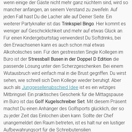
wenn einige der Gäste nicht mehr ganz nüchtern sind, wird so
mancher anfangen, an seinem Verstand zu zweifeln. Auf
jeden Fall hast Du die Lacher alle auf Deiner Seite. Ein
weiterer Partyknaller ist das
Trinkspiel Bingo
. Hier kommt es
weniger auf Geschicklichkeit und mehr auf etwas Glück an.
Für einen Kindergeburtstag verwendest Du Softdrinks, bei
den Erwachsenen kann es auch schon mal etwas
Alkoholisches sein. Für den gestressten Single Kollegen im
Büro ist der
Stressball Busen in der Doppel D Edition
die
passende Lösung unter den Scherzgeschenken. Bei einem
Wutausbruch wird einfach mal in die Brust gegriffen. Du wirst
sehen, wie schnell sich Dein Kollege wieder beruhigt. Aber
auch als
Junggesellenabschied Idee
ist es ein witziges
Mitbringsel. Ein praktisches Geschenk für die Mittagspause
im Büro ist das
Golf Kugelschreiber Set
. Mit diesem Präsent
machst Du einen Anhänger des Golfsports glücklich, der so
zu jeder Zeit das Einlochen üben kann. Sollte der Chef
unangemeldet den Raum betreten, ist es halt nur ein lustiger
Aufbewahrungsort für die Schreibutensilien.