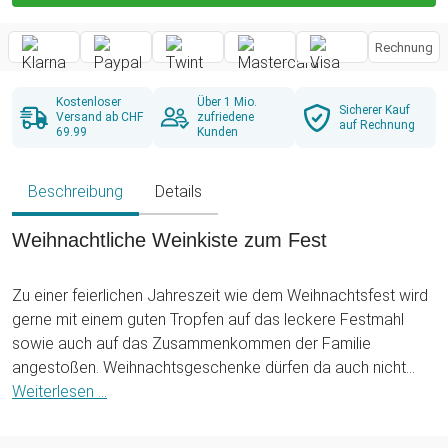
Rechnung
Kostenloser
Über 1 Mio.
Sicherer Kauf
Versand ab CHF
zufriedene
auf Rechnung
69.99
Kunden
Beschreibung
Details
Weihnachtliche Weinkiste zum Fest
Zu einer feierlichen Jahreszeit wie dem Weihnachtsfest wird
gerne mit einem guten Tropfen auf das leckere Festmahl
sowie auch auf das Zusammenkommen der Familie
angestoßen. Weihnachtsgeschenke dürfen da auch nicht
fehlen und sollten, wenn möglich, einen weihnachtlichen
Weiterlesen ...
Touch haben: Die Edle Weinkiste - mit Weihnachtsgravur
vereint dabei eine schöne Geschenkidee mit den