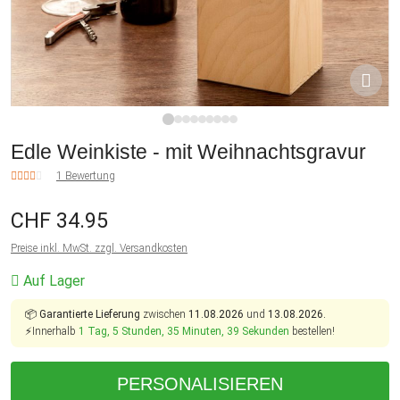
1
2
3
4
5
6
7
8
9
Edle Weinkiste - mit Weihnachtsgravur
1 Bewertung
CHF 34.95
Preise inkl. MwSt. zzgl. Versandkosten
Auf Lager
📦
Garantierte Lieferung
zwischen
11.08.2026
und
13.08.2026.
⚡Innerhalb
1 Tag, 5 Stunden, 35 Minuten, 38 Sekunden
bestellen!
PERSONALISIEREN