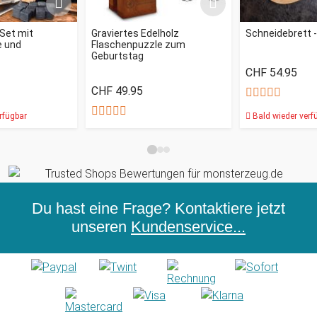
Set mit
Graviertes Edelholz
Schneidebrett -
e und
Flaschenpuzzle zum
Geburtstag
CHF 54.95
CHF 49.95
rfügbar
Bald wieder verf
Du hast eine Frage? Kontaktiere jetzt
unseren
Kundenservice...