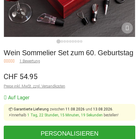
1
2
3
4
5
6
7
8
9
Wein Sommelier Set zum 60. Geburtstag
1 Bewertung
CHF 54.95
Preise inkl. MwSt. zzgl. Versandkosten
Auf Lager
📦
Garantierte Lieferung
zwischen
11.08.2026
und
13.08.2026.
⚡Innerhalb
1 Tag, 22 Stunden, 15 Minuten, 19 Sekunden
bestellen!
PERSONALISIEREN