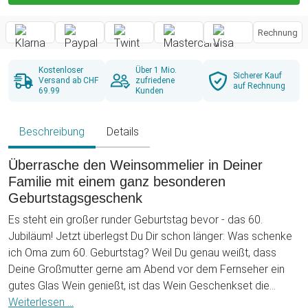
Rechnung
Kostenloser
Über 1 Mio.
Sicherer Kauf
Versand ab CHF
zufriedene
auf Rechnung
69.99
Kunden
Beschreibung
Details
Überrasche den Weinsommelier in Deiner
Familie mit einem ganz besonderen
Geburtstagsgeschenk
Es steht ein großer runder Geburtstag bevor - das 60.
Jubiläum! Jetzt überlegst Du Dir schon länger: Was schenke
ich Oma zum 60. Geburtstag? Weil Du genau weißt, dass
Deine Großmutter gerne am Abend vor dem Fernseher ein
gutes Glas Wein genießt, ist das Wein Geschenkset die
perfekte Geburtstagsüberraschung. In dem hochwertigen
Weiterlesen ...