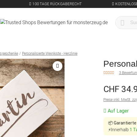
100 TAGE RÜCKGABERECHT
KOSTENLOSE
besgeschenke
Personalisierte Weinkiste - Herzlinie
Personali
3 Bewertu
CHF 34.
Preise inkl. MwSt. zz
Auf Lager
📦
Garantierte
⚡Innerhalb
1 T