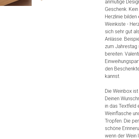
anmutige Design 
Geschenk. Kein
Herzlinie bilden
Weinkiste - Her
sich sehr gut a
Anlässe. Beispi
zum Jahrestag 
bereiten. Valen
Einweihungspart
den Beschenkte
kannst.
Die Weinbox ist 
Deinen Wunschn
in das Textfeld
Weinflasche und
Tropfen. Die pe
schöne Erinneru
wenn der Wein l