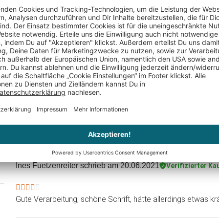
Weinkiste
Weingläser to Go - 2er Set
Weinhäppc
Puzzle Br
personalis
CHF 49.95
CHF 49.95
Ines Fuetzenreiter
schrieb am 20.06.2021
Verifizierter Ka
Gute Verarbeitung, schöne Schrift, hätte allerdings etwas krä