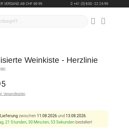
R VERSAND AB CHF 69.99
+41 (0) 800 - 22 26 99
sierte Weinkiste - Herzlinie
ngen
95
gl. Versandkosten
 Lieferung
zwischen
11.08.2026
und
13.08.2026.
ag, 21 Stunden, 30 Minuten, 52 Sekunden
bestellen!