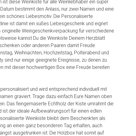
ist diese Weinkiste für alle Weinliebhaber ein super
 Datum bestimmt den Anlass, nur zwei Namen und eine
 ein schönes Liebesmotiv. Die Personalisierte
zlinie ist damit ein süßes Liebesgeschenk und eignet
ls originelle Weingeschenkverpackung für verschiedene
elsweise kannst Du die Weinkiste Deinem Herzblatt
schenken oder anderen Paaren damit Freude
tinstag, Weihnachten, Hochzeitstag, Polterabend und
y sind nur einige geeignete Ereignisse, zu denen zu
n mit dieser hochwertigen Box eine Freude bereiten
personalisiert und wird entsprechend individuell mit
amen graviert. Trage dazu einfach Eure Namen oben
 ein. Das feingemaserte Echtholz der Kiste umrahmt die
 ist der ideale Aufbewahrungsort für einen edlen
rsonalisierte Weinkiste bleibt dem Beschenkten als
ng an einen ganz besonderen Tag erhalten, auch
ängst ausgetrunken ist. Die Holzbox hat somit auf