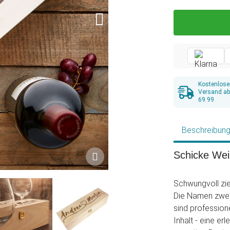
Kostenlose
Versand a
69.99
Beschreibun
Schicke Wein
Schwungvoll zieh
Die Namen zwei
sind professione
Inhalt - eine e