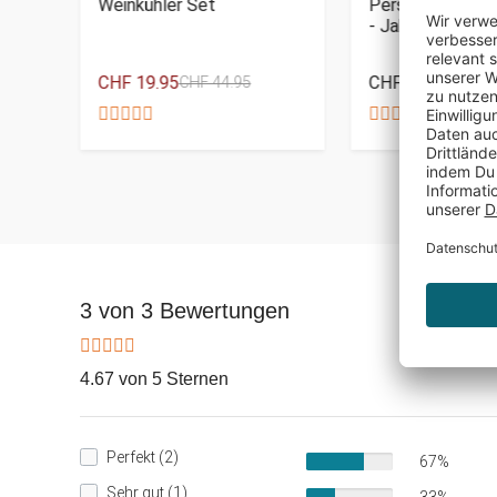
zle
Weinkühler Set
Personalisierte 
- Jahrgang
CHF 19.95
CHF 39.95
CHF 44.95
3 von 3 Bewertungen
4.67 von 5 Sternen
Perfekt (2)
67%
Sehr gut (1)