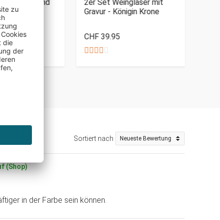
hen - Glas und
2er Set Weingläser mit
Magi
ettchen
Gravur - Königin Krone
iert
CHF 39.95
CHF
Sortiert nach
uf (Shop)
ftiger in der Farbe sein können.