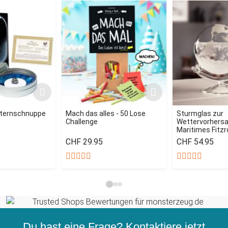
Sternschnuppe
Mach das alles - 50 Lose
Sturmglas zur
Challenge
Wettervorhersag
Maritimes Fitz
CHF 29.95
CHF 54.95
Du hast eine Frage? Kontaktiere jetzt