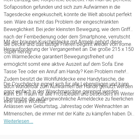
Sofaposition gefunden und sich zum Aufwärmen in die
Tagesdecke eingekuschelt, könnte die Welt absolut perfekt
sein. Wäre da nicht das Problem der eingeschränkten
Beweglichkeit. Bei jeder kleinsten Bewegung, wie dem Griff
nach der Fernbedienung oder dem Smartphone, verrutscht
Mit der braunen Kuscheldecke mit Ärmeln gehört diese
die Decke und das lästige Frieren beginnt wieder von vorne.
Herausforderung der Vergangenheit an. Die große 215 x 150
Super nervig!
cm Wärmedecke garantiert Bewegungsfreiheit und
ermöglicht somit eine aktive Auszeit auf dem Sofa. Eine
Tasse Tee oder ein Anruf am Handy? Kein Problem mehr!
Zudem besitzt die Wohlfühldecke eine Handytasche, die
Die Couchdecke eignet sich für alle Lebenslagen und kann
auch wunderbar zum Aufwärmen der Hände genutzt werden
ganz einfach in der Waschmaschine gereinigt werden.
kann. Ein Traum für alle Frostbeulen und besonders im Winter
Überreiche die außergewöhnliche Ärmeldecke zu feierlichen
eine wahre Wohltat.
Anlässen wie Geburtstag, Jahrestag oder Weihnachten an
Mitmenschen, die immer mit der Kälte zu kämpfen haben. Die
Schlafdecke ist eine wunderbare Geschenkidee für Deine
Weiterlesen ...
Freundin oder Frau, die Dir ewige Dankbarkeit einbringen
wird.