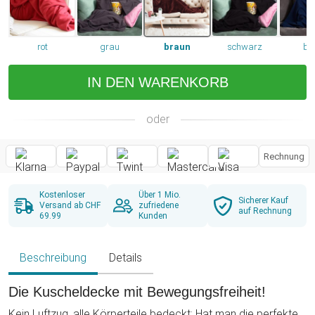
rot
grau
braun
schwarz
bl
IN DEN WARENKORB
oder
Rechnung
Kostenloser
Über 1 Mio.
Sicherer Kauf
Versand ab CHF
zufriedene
auf Rechnung
69.99
Kunden
Beschreibung
Details
Die Kuscheldecke mit Bewegungsfreiheit!
Kein Luftzug, alle Körperteile bedeckt: Hat man die perfekte