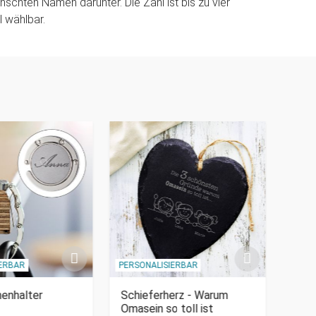
nschten Namen darunter. Die Zahl ist bis zu vier
l wählbar.
IERBAR
PERSONALISIERBAR
enhalter
Schieferherz - Warum
Gold
Omasein so toll ist
Blu