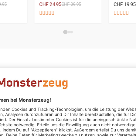
CHF 24.95
CHF 19.95
9.95
CHF 39.95
Jutta Hempel
schrieb am 06.02.2026
Verifizierter Kauf (
Diese Tasse gefällt mir sehr und so…
Diese Tasse gefällt mir sehr und so sind meine Lieben immer
Peter Reimer
schrieb am 30.12.2025
Verifizierter Kauf (