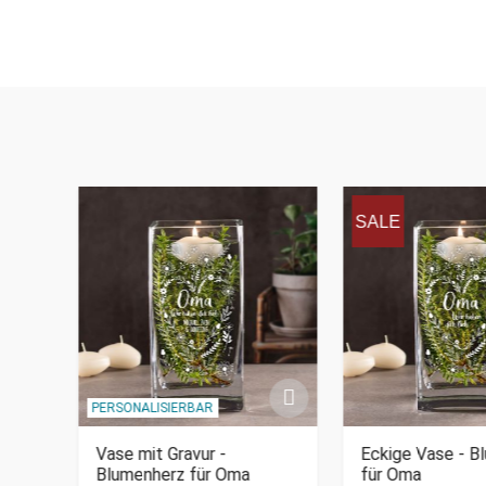
SALE
PERSONALISIERBAR
aft
Vase mit Gravur -
Eckige Vase - B
Blumenherz für Oma
für Oma