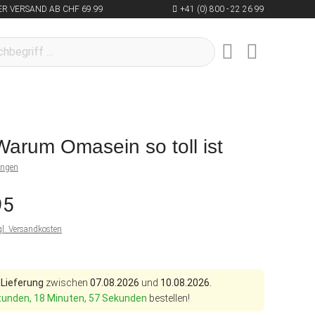
R VERSAND AB CHF 69.99
+41 (0) 800 - 22 26 99
Warum Omasein so toll ist
ungen
95
gl. Versandkosten
 Lieferung
zwischen
07.08.2026
und
10.08.2026.
tunden, 18 Minuten, 56 Sekunden
bestellen!