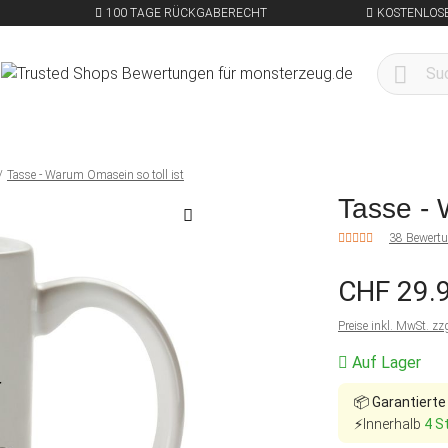
100 TAGE RÜCKGABERECHT
KOSTENLOSE
Tasse - Warum Omasein so toll ist
Tasse - 
38 Bewert
CHF 29.
Preise inkl. MwSt. zz
Auf Lager
📦
Garantierte
⚡Innerhalb
4 S