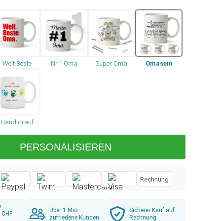
Welt Beste
Nr.1 Oma
Super Oma
Omasein
Hand drauf
PERSONALISIEREN
Rechnung
r
Über 1 Mio.
Sicherer Kauf auf
b CHF
zufriedene Kunden
Rechnung