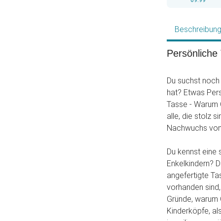
69.99
Beschreibun
Persönliche
Du suchst noch 
hat? Etwas Pers
Tasse - Warum O
alle, die stolz 
Nachwuchs von
Du kennst eine 
Enkelkindern? D
angefertigte Ta
vorhanden sind,
Gründe, warum Om
Kinderköpfe, al