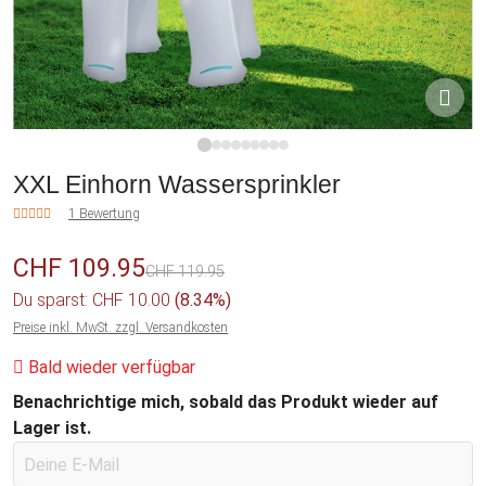
1
2
3
4
5
6
7
8
9
XXL Einhorn Wassersprinkler
1 Bewertung
CHF 109.95
CHF 119.95
Du sparst: CHF 10.00
(8.34%)
Preise inkl. MwSt. zzgl. Versandkosten
Bald wieder verfügbar
Benachrichtige mich, sobald das Produkt wieder auf
Lager ist.