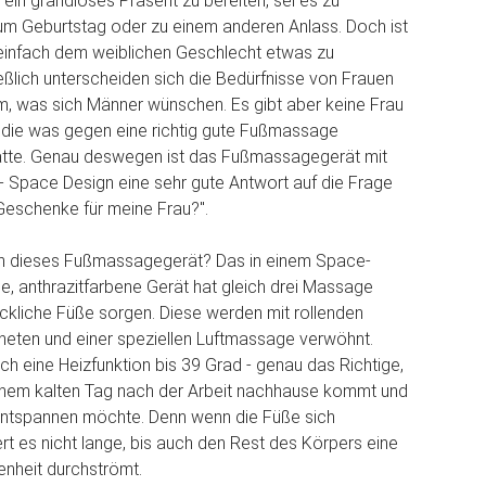
 ein grandioses Präsent zu bereiten, sei es zu
um Geburtstag oder zu einem anderen Anlass. Doch ist
einfach dem weiblichen Geschlecht etwas zu
eßlich unterscheiden sich die Bedürfnisse von Frauen
, was sich Männer wünschen. Es gibt aber keine Frau
, die was gegen eine richtig gute Fußmassage
tte. Genau deswegen ist das Fußmassagegerät mit
 Space Design eine sehr gute Antwort auf die Frage
 Geschenke für meine Frau?".
 dieses Fußmassagegerät? Das in einem Space-
e, anthrazitfarbene Gerät hat gleich drei Massage
lückliche Füße sorgen. Diese werden mit rollenden
eten und einer speziellen Luftmassage verwöhnt.
 eine Heizfunktion bis 39 Grad - genau das Richtige,
nem kalten Tag nach der Arbeit nachhause kommt und
 entspannen möchte. Denn wenn die Füße sich
rt es nicht lange, bis auch den Rest des Körpers eine
enheit durchströmt.