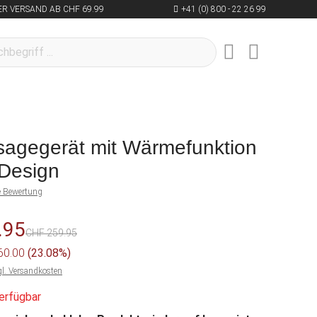
R VERSAND AB CHF 69.99
+41 (0) 800 - 22 26 99
agegerät mit Wärmefunktion
 Design
ne Bewertung
.95
CHF 259.95
 60.00
(23.08%)
gl. Versandkosten
erfügbar