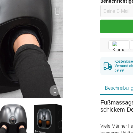
Benachrichtige
Kostenlose
Versand a
69.99
Beschreibun
Fußmassageg
schickem De
Viele Männer ha