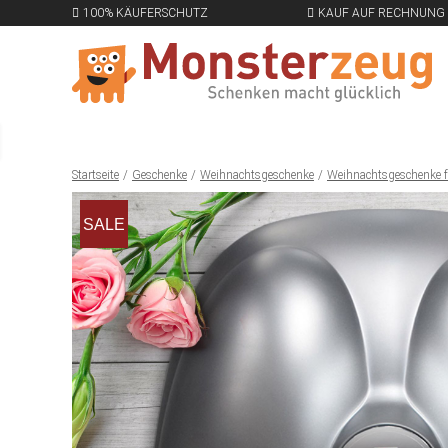
100% KÄUFERSCHUTZ
KAUF AUF RECHNUNG
Startseite
Geschenke
Weihnachtsgeschenke
Weihnachtsgeschenke f
SALE