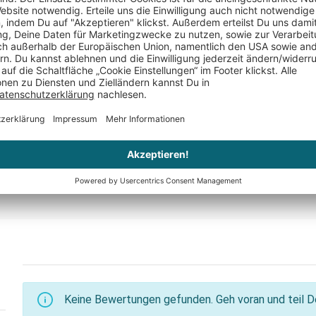
Schmuckständer Baum
Weiberabe
CHF 44.95
CHF 44.95
er
Nur noch 1 auf Lager
Nur noch 3 
Keine Bewertungen gefunden. Geh voran und teil De