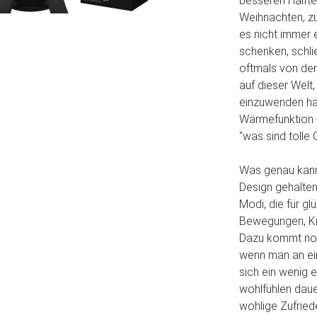
besseren Hälfte
Weihnachten, z
es nicht immer 
schenken, schli
oftmals von dem
auf dieser Welt
einzuwenden hä
Wärmefunktion -
"was sind tolle
Was genau kann
Design gehalten
Modi, die für g
Bewegungen, Kn
Dazu kommt noch
wenn man an ei
sich ein wenig
wohlfühlen daue
wohlige Zufried