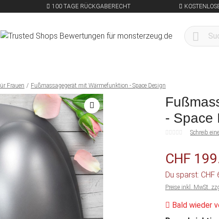
100 TAGE RÜCKGABERECHT
KOSTENLOSE
ür Frauen
Fußmassagegerät mit Wärmefunktion - Space Design
Fußmass
- Space
Schreib ei
CHF 199
Du sparst: CHF
Preise inkl. MwSt. zz
Bald wieder v