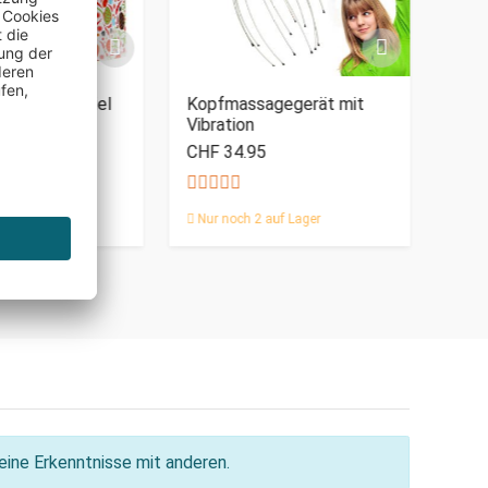
nd Kartenspiel
Kopfmassagegerät mit
Falt
Vibration
CHF 34.95
CHF
auf Lager
Nur noch 2 auf Lager
Nur 
ine Erkenntnisse mit anderen.