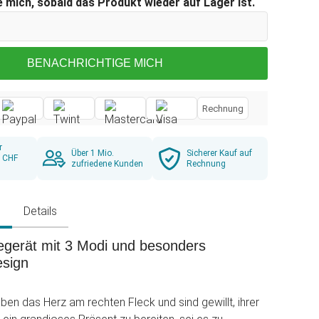
 mich, sobald das Produkt wieder auf Lager ist.
BENACHRICHTIGE MICH
Rechnung
r
Über 1 Mio.
Sicherer Kauf auf
b CHF
zufriedene Kunden
Rechnung
g
Details
erät mit 3 Modi und besonders
sign
ben das Herz am rechten Fleck und sind gewillt, ihrer