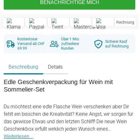
BENACHRICHTIGE MICH
Rechnung
Kostenloser
Über 1 Mio.
Sicherer Kauf
Versand ab CHF
zufriedene
auf Rechnung
69.99
Kunden
Beschreibung
Details
Edle Geschenkverpackung für Wein mit
Sommelier-Set
Du möchtest eine edle Flasche Wein verschenken aber Dir
fehlt ein bisschen die Kreativität? Keine Angst, wir sorgen für
das gewisse Etwas und den letzten Schliff! Die neue Wein
Geschenkbox erfüllt wirklich jeden Wunsch eines
Weinliebhabers. Grund dafür ist vor allem das hochwertige
Weiterlesen ...