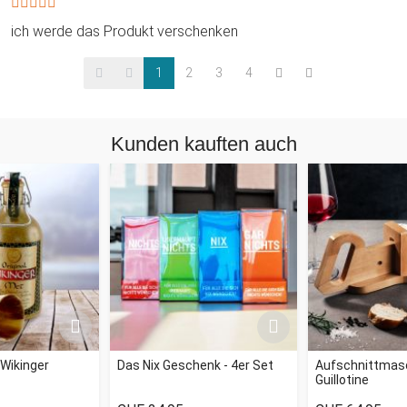
ich werde das Produkt verschenken
1
2
3
4
Kunden kauften auch
Wikinger
Das Nix Geschenk - 4er Set
Aufschnittmas
Guillotine