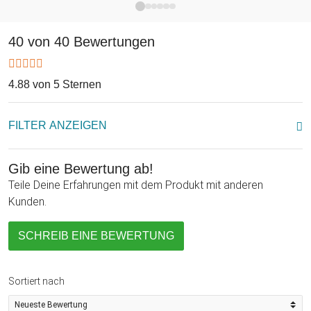
Geschenkbox plus Sommelier-Set setzt Du dem Ganzen
noch die Krone auf! Selbstverständlich lässt sich die Box
40 von 40 Bewertungen
auch in ein anderes Geschenk integrieren. Probier selber aus,
wie sie am Besten wirkt!
4.88 von 5 Sternen
FILTER ANZEIGEN
Gib eine Bewertung ab!
Teile Deine Erfahrungen mit dem Produkt mit anderen
Kunden.
SCHREIB EINE BEWERTUNG
Sortiert nach