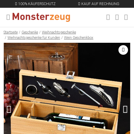
100% KÄUFERSCHUTZ
KAUF AUF RECHNUNG
MENÜ SCHLIESSEN
EN
Startseite
Geschenke
Weihnachtsgeschenke
Weihnachtsgeschenke für Kunden
Wein Geschenkbox