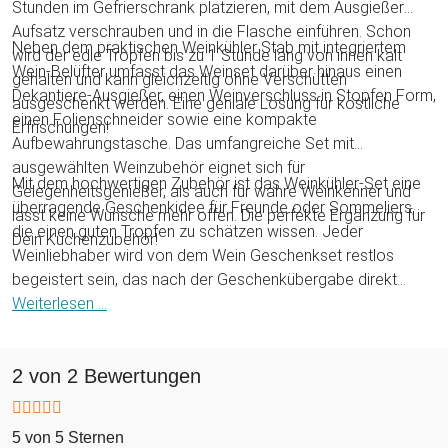
Stunden im Gefrierschrank platzieren, mit dem Ausgießer
Aufsatz verschrauben und in die Flasche einführen. Schon
Neben dem praktischen Weinkühler Stab mit integriertem
wird der edle Tropfen bis zu 1 Stunde lang von innen kalt
Wein-Belüfter umfasst das Weinset darüber hinaus einen
gehalten und kann gleichzeitig ohne Verschütten
Dekantiere-Ausgießer, einen Weinverschluss in Stopfen Form,
ausgeschenkt werden. Eine geniale Lösung für köstliche
einen Folienschneider sowie eine kompakte
Erfrischungen!
Aufbewahrungstasche. Das umfangreiche Set mit
ausgewählten Weinzubehör eignet sich für
Mit dem hochwertigen Zubehör ist das Weinkühler-Set eine
Gelegenheitsgenießer, als auch für wahre Weinkenner und
überragende Geschenkidee für Freunde oder Sommeliers,
lässt keine Wünsche mehr offen. Die perfekte Ergänzung für
die einen guten Tropfen zu schätzen wissen. Jeder
Dein Küchenzubehör!
Weinliebhaber wird von dem Wein Geschenkset restlos
begeistert sein, das nach der Geschenkübergabe direkt
eingeweiht werden kann. Der Weinkühlstab ist ein
Weiterlesen ...
wunderbares Geschenk zum Geburtstag, zu Weihnachten
oder einem anderen besonderen Anlass zu dem ein
2 von 2 Bewertungen
gekühlter Wein in geselliger Runde genossen werden kann.
Prost!
5 von 5 Sternen