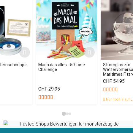
Sternschnuppe
Mach das alles - 50 Lose
Sturmglas zur
Challenge
Wettervorhersag
Maritimes Fitz
CHF 54.95
CHF 29.95
Nur noch 3 auf L