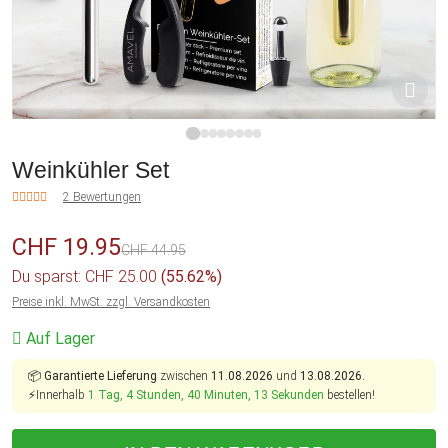
1
2
3
4
5
6
7
8
Weinkühler Set
2 Bewertungen
CHF 19.95
CHF 44.95
Du sparst: CHF 25.00
(55.62%)
Preise inkl. MwSt. zzgl. Versandkosten
Auf Lager
📦
Garantierte Lieferung
zwischen
11.08.2026
und
13.08.2026.
⚡Innerhalb
1 Tag, 4 Stunden, 40 Minuten, 13 Sekunden
bestellen!