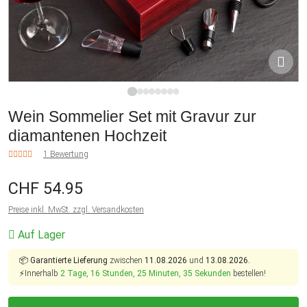
1
2
3
4
5
6
7
8
Wein Sommelier Set mit Gravur zur
diamantenen Hochzeit
1 Bewertung
CHF 54.95
Preise inkl. MwSt. zzgl. Versandkosten
Auf Lager
📦
Garantierte Lieferung
zwischen
11.08.2026
und
13.08.2026.
⚡Innerhalb
2 Tage, 16 Stunden, 25 Minuten, 35 Sekunden
bestellen!