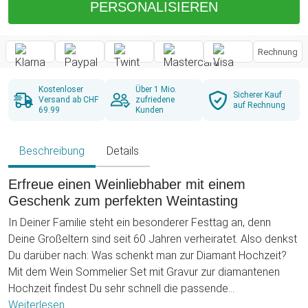
PERSONALISIEREN
Rechnung
Kostenloser
Über 1 Mio.
Sicherer Kauf
Versand ab CHF
zufriedene
auf Rechnung
69.99
Kunden
Beschreibung
Details
Erfreue einen Weinliebhaber mit einem
Geschenk zum perfekten Weintasting
In Deiner Familie steht ein besonderer Festtag an, denn
Deine Großeltern sind seit 60 Jahren verheiratet. Also denkst
Du darüber nach: Was schenkt man zur Diamant Hochzeit?
Mit dem Wein Sommelier Set mit Gravur zur diamantenen
Hochzeit findest Du sehr schnell die passende
Geschenkidee. Weil Deine Großeltern gerne einen
Weiterlesen ...