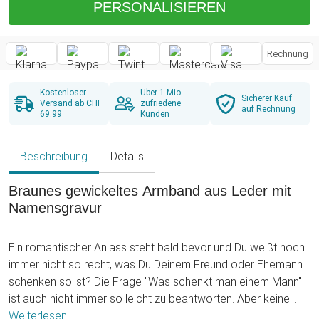
PERSONALISIEREN
Rechnung
Kostenloser
Über 1 Mio.
Sicherer Kauf
Versand ab CHF
zufriedene
auf Rechnung
69.99
Kunden
Beschreibung
Details
Braunes gewickeltes Armband aus Leder mit
Namensgravur
Ein romantischer Anlass steht bald bevor und Du weißt noch
immer nicht so recht, was Du Deinem Freund oder Ehemann
schenken sollst? Die Frage "Was schenkt man einem Mann"
ist auch nicht immer so leicht zu beantworten. Aber keine
Sorge, wir haben da eine tolle Idee für Dich: das gewickelte
Weiterlesen ...