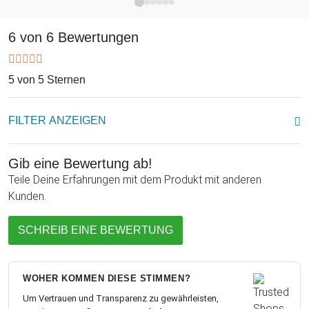
unbedingt ein romantisches Geschenk sein, es ist
selbstverständlich auch als Geburtstagsgeschenk für Deinen
Bruder oder einen Kumpel passend. Natürlich können sich
6 von 6 Bewertungen
Männer mit diesem Schmuckstück auch einfach selber
beschenken!
5 von 5 Sternen
FILTER ANZEIGEN
Gib eine Bewertung ab!
Teile Deine Erfahrungen mit dem Produkt mit anderen
Kunden.
SCHREIB EINE BEWERTUNG
WOHER KOMMEN DIESE STIMMEN?
Um Vertrauen und Transparenz zu gewährleisten,