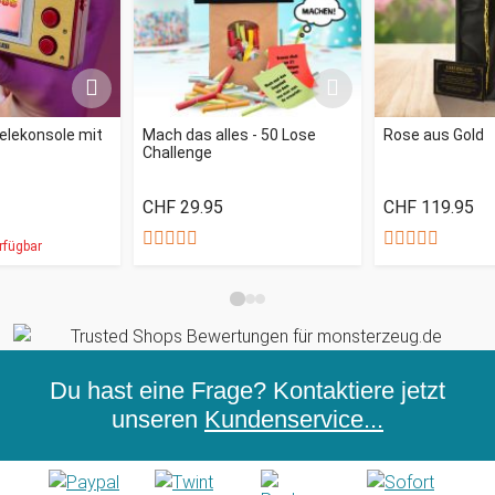
ielekonsole mit
Mach das alles - 50 Lose
Rose aus Gold
Challenge
CHF 29.95
CHF 119.95
rfügbar
Du hast eine Frage? Kontaktiere jetzt
unseren
Kundenservice...