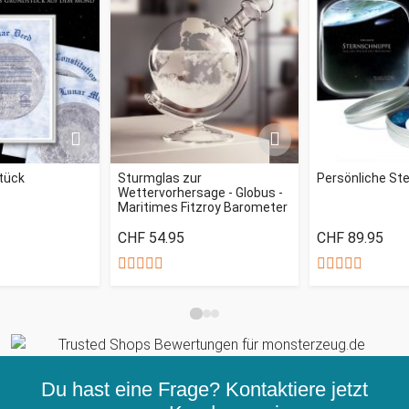
tück
Sturmglas zur
Persönliche St
Wettervorhersage - Globus -
Maritimes Fitzroy Barometer
CHF 54.95
CHF 89.95
Du hast eine Frage? Kontaktiere jetzt