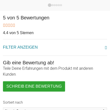
Das gewickelte Lederarmband Schwarz - Geokoordinaten -
ein optimales Geschenk für Deinen Mann oder Freund zum
Valentinstag, Jahrestag oder zu Weihnachten. Es kann aber
5 von 5 Bewertungen
auch eine liebe Zuwendung an einen Arbeitskollegen oder
Deinen Bruder zum Geburtstag sein. Ganz gleich, welchem
4.4 von 5 Sternen
Mann und zu welchem Anlass Du dieses Armband
verschenkst, ein freudiges Lächeln der Dankbarkeit ist Dir
sicher!
FILTER ANZEIGEN
Gib eine Bewertung ab!
Teile Deine Erfahrungen mit dem Produkt mit anderen
Kunden.
SCHREIB EINE BEWERTUNG
Sortiert nach