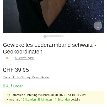
1
2
3
4
5
6
7
8
9
Gewickeltes Lederarmband schwarz -
Geokoordinaten
5 Bewertungen
CHF 39.95
Preise inkl. MwSt. zzgl. Versandkosten
Auf Lager
📦
Garantierte Lieferung
zwischen
08.08.2026
und
10.08.2026.
⚡Innerhalb
16 Stunden, 49 Minuten, 10 Sekunden
bestellen!