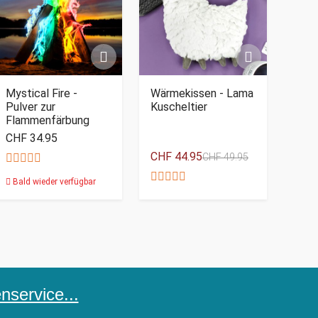
Mystical Fire -
Wärmekissen - Lama
Pulver zur
Kuscheltier
Flammenfärbung
CHF 34.95
CHF 44.95
CHF 49.95
Bald wieder verfügbar
service...