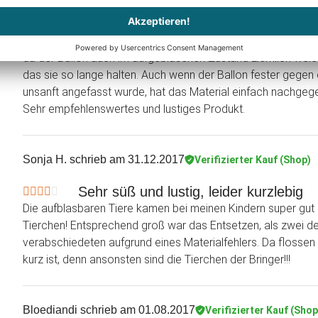
Ich habe diese Ballons als \"Goodie\" für den vierten Gebu
einen dieser vier Tiere bekommen. Nicht nur das die Ballons 
eine Woche gehlaten haben, sie sind dazu auch noch mega wi
da der Ballon auch im aufgeblasenen Zustand ziemlich weich 
das sie so lange halten. Auch wenn der Ballon fester gegen 
unsanft angefasst wurde, hat das Material einfach nachgegeb
Sehr empfehlenswertes und lustiges Produkt.
Sonja H.
schrieb am 31.12.2017
Verifizierter Kauf (Shop)
Sehr süß und lustig, leider kurzlebig
Die aufblasbaren Tiere kamen bei meinen Kindern super gut an
Tierchen! Entsprechend groß war das Entsetzen, als zwei de
verabschiedeten aufgrund eines Materialfehlers. Da flosse
kurz ist, denn ansonsten sind die Tierchen der Bringer!!!
Bloediandi
schrieb am 01.08.2017
Verifizierter Kauf (Shop