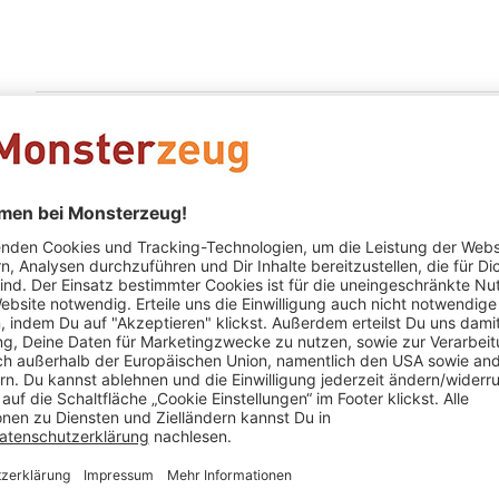
Lutz Schachtschabel
schrieb am 01.09.2018
Verifizierter
Sehr originell, super Idee.
Julia
schrieb am 15.05.2018
Verifizierter Kauf (Shop)
Super
Kinder haben sich gefreut, funktionierte einwandfrei.
Lea
schrieb am 04.01.2018
Verifizierter Kauf (Shop)
ein Hit auf jedem Kindergeburtstag