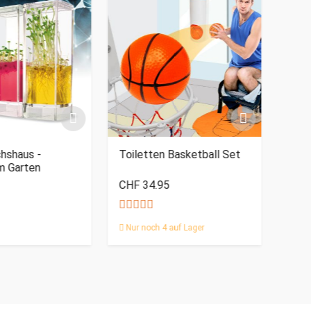
SAL
hshaus -
Toiletten Basketball Set
Wär
m Garten
Kusc
CHF 34.95
CHF
Nur noch 4 auf Lager