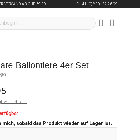
R VERSAND AB CHF 69.99
+41 (0) 800 - 22 26 99
are Ballontiere 4er Set
ngen
95
gl. Versandkosten
erfügbar
 mich, sobald das Produkt wieder auf Lager ist.