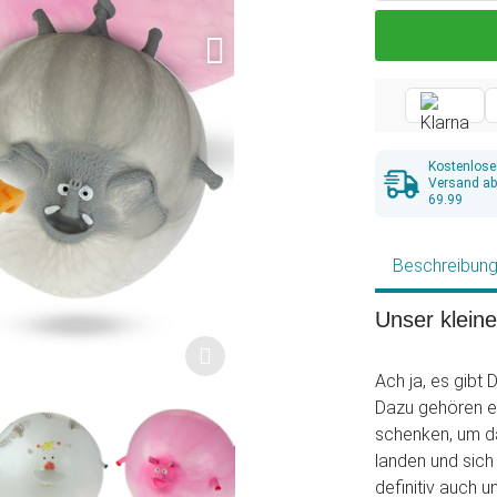
Kostenlose
Versand a
69.99
Beschreibun
Unser klein
Ach ja, es gibt 
Dazu gehören et
schenken, um da
landen und sich
definitiv auch 