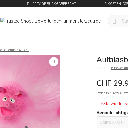
100 TAGE RÜCKGABERECHT
KOSTENLOSE
 Ballontiere 4er Set
Aufblasb
6 Bewertu
CHF 29.
Preise inkl. MwSt. zz
Bald wieder v
Benachrichtige