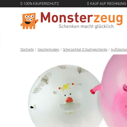
100% KÄUFERSCHUTZ
KAUF AUF RECHNUNG
Startseite
Geschenkideen
Scherzartikel & Spaßgeschenke
Aufblasbare