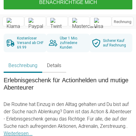
BENACHRICHTIGE MICH
Rechnung
Kostenloser
Über 1 Mio.
Sicherer Kauf
Versand ab CHF
zufriedene
auf Rechnung
69.99
Kunden
Beschreibung
Details
Erlebnisgeschenk für Actionhelden und mutige
Abenteurer
Die Routine hat Einzug in den Alltag gehalten und Du bist auf
der Suche nach Ablenkung? Dann ist das Action & Abenteuer
- Erlebnisgeschenk genau das Richtige. Für alle, die auf der
Suche nach aufregenden Aktionen, Adrenalin, Zerstreuung
und Unterhaltung der anderen Art sind, ist diese tolle Box die
Weiterlesen ...