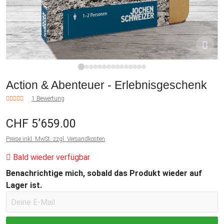
1
2
3
4
5
6
7
8
9
10
11
12
13
14
15
Action & Abenteuer - Erlebnisgeschenk
1 Bewertung
CHF 5’659.00
Preise inkl. MwSt. zzgl. Versandkosten
Bald wieder verfügbar
Benachrichtige mich, sobald das Produkt wieder auf
Lager ist.