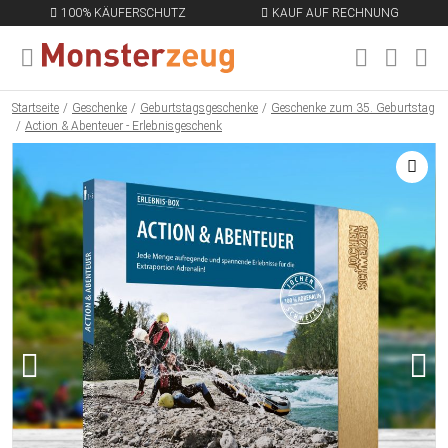
100% KÄUFERSCHUTZ
KAUF AUF RECHNUNG
MENÜ SCHLIESSEN
EN
Startseite
Geschenke
Geburtstagsgeschenke
Geschenke zum 35. Geburtstag
Action & Abenteuer - Erlebnisgeschenk