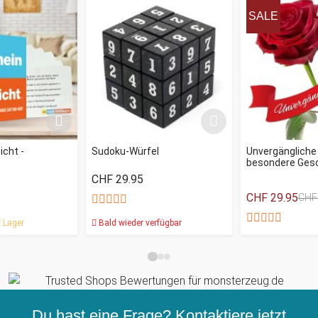
SALE
eicht -
Sudoku-Würfel
Unvergängliche
besondere Ges
CHF 29.95
CHF 29.95
CHF
 Lager
Bald wieder verfügbar
Du hast eine Frage? Kontaktiere jetzt