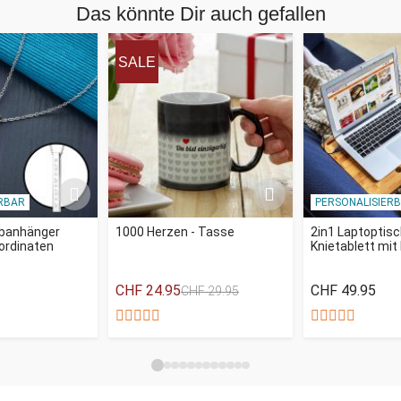
Das könnte Dir auch gefallen
SALE
RBAR
PERSONALISIER
abanhänger
1000 Herzen - Tasse
2in1 Laptoptis
oordinaten
Knietablett mi
CHF 24.95
CHF 49.95
CHF 29.95