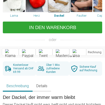
Lama
Herz
Dackel
Faultier
Capy
IN DEN WARENKORB
oder
Rechnung
Kostenloser
Über 1 Mio.
Sicherer Kauf
Versand ab CHF
zufriedene
auf Rechnung
69.99
Kunden
Beschreibung
Details
Der Dackel, der immer warm bleibt
Dieser Dackel läuft nicht weg, bellt nicht und macht trotzdem