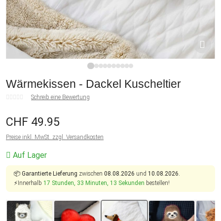
1
2
3
4
5
6
7
8
9
10
Wärmekissen - Dackel Kuscheltier
Schreib eine Bewertung
CHF 49.95
Preise inkl. MwSt. zzgl. Versandkosten
Auf Lager
📦
Garantierte Lieferung
zwischen
08.08.2026
und
10.08.2026.
⚡Innerhalb
17 Stunden, 33 Minuten, 13 Sekunden
bestellen!