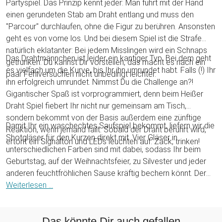
Partyspiel. Das Prinzip kennt jeder: Man führt mit der Hand
einen gerundeten Stab am Draht entlang und muss den
"Parcour" durchlaufen, ohne die Figur zu berühren. Ansonsten
geht es von vorne los. Und bei diesem Spiel ist die Strafe
natürlich eklatanter: Bei jedem Misslingen wird ein Schnaps
Das Drahtmännchen ist leider ein kantiger Typ. Bei dem geht
getrunken. Du kannst Dir vorstellen, das macht es nach ein
es vielfach um die Kurve, bis Ihr ihn umrundet habt. Falls (!) Ihr
paar Fehlversuchen nicht unbedingt leichter.
ihn erfolgreich umrundet. Nimmst Du die Challenge an?!
Gigantischer Spaß ist vorprogrammiert, denn beim Heißer
Draht Spiel fiebert Ihr nicht nur gemeinsam am Tisch,
sondern bekommt von der Basis außerdem eine zünftige
Damit Ihr ein waschechtes Saufspiel bekommt, liefern wir die
Reaktion, wenn jemand failt. Sobald der Draht berührt wird,
Shotgläser für den Kurzen direkt mit. Vier Gläser in
ertönt ein Signalton und LEDs leuchten auf. Zack, trinken!
unterschiedlichen Farben sind mit dabei, sodass Ihr beim
Geburtstag, auf der Weihnachtsfeier, zu Silvester und jeder
anderen feuchtfröhlichen Sause kräftig bechern könnt. Der
heiße Draht kommt bei Jung und Alt super an und hat
Weiterlesen ...
extraviel Zündstoff im Gepäck. Deine Freunde werden
begeistert sein!
Das könnte Dir auch gefallen