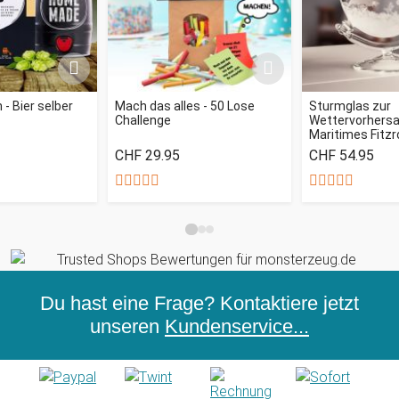
- Bier selber
Mach das alles - 50 Lose
Sturmglas zur
Challenge
Wettervorhersag
Maritimes Fitz
CHF 29.95
CHF 54.95
Du hast eine Frage? Kontaktiere jetzt
unseren
Kundenservice...