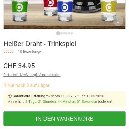
1
2
3
4
5
6
Heißer Draht - Trinkspiel
18 Bewertungen
CHF 34.95
Preise inkl. MwSt. zzgl. Versandkosten
Nur noch 3 auf Lager
📦
Garantierte Lieferung
zwischen
11.08.2026
und
13.08.2026.
⚡Innerhalb
2 Tage, 21 Stunden, 44 Minuten, 50 Sekunden
bestellen!
IN DEN WARENKORB