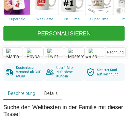
Superheld
Welt Beste
Nr.1 Oma
Super Oma
Omas
PERSONALISIEREN
Rechnung
Kostenloser
Über 1 Mio.
Sicherer Kauf
Versand ab CHF
zufriedene
auf Rechnung
69.99
Kunden
Beschreibung
Details
Suche den Weltbesten in der Familie mit dieser
Tasse!