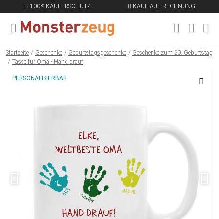
100% KÄUFERSCHUTZ
KAUF AUF RECHNUNG
MENÜ SCHLIESSEN
EN
Startseite
Geschenke
Geburtstagsgeschenke
Geschenke zum 60. Geburtstag
Tasse für Oma - Hand drauf
PERSONALISIERBAR