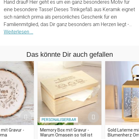
Hand drauf! Hier geht es um ein ganz besonderes Motiv für
eine besondere Tasse! Dieses Trinkgefäß aus Keramik eignet
sich nämlich prima als persönliches Geschenk für ein
Familienmitglied, das Dir ganz besonders am Herzen liegt -
die Oma. Küre sie zur Weltbesten mit unserer
Weiterlesen ...
personalisierten Tasse für Oma - Hand drauf!
Das könnte Dir auch gefallen
Gib uns einfach oben den Namen Deiner Großmutter an und
es erscheint in roten Buchstaben auf der Tasse. Und damit
die Beschenkte auch weiß, wer die Freude bereitet hat,
werden die Namen der Enkelkinder direkt an den Händen mit
aufgeführt. Dabei passen wir das Motiv ganz an Deinen
Wunsch an: Es erscheinen nur so viele Hände auf der Tasse,
wie Du brauchst - zwischen eins und vier ist alles möglich. Für
die Weltbeste Oma gibts ein "Hand drauf!". Schöne
persönliche Geschenkidee für Genießer von Tee oder
PERSONALISIERBAR
Kaffee.
mit Gravur -
Memory Box mit Gravur -
Gold Laterne mi
Oma
Warum Omasein so toll ist
Blumenherz O