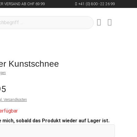
R VERSAND AB CHF 69.99
+41 (0) 800 - 22 26 99
er Kunstschnee
ngen
95
gl. Versandkosten
erfügbar
 mich, sobald das Produkt wieder auf Lager ist.