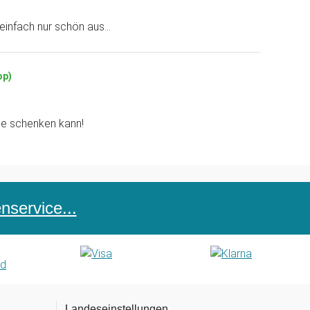
infach nur schön aus...
op)
e schenken kann!
service...
Landeseinstellungen