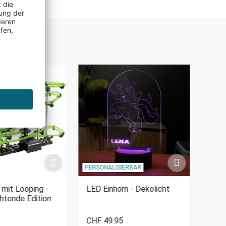
PERSONALISIERBAR
PERSO
 mit Looping -
LED Einhorn - Dekolicht
Malk
htende Edition
Holz
CHF 49.95
CHF