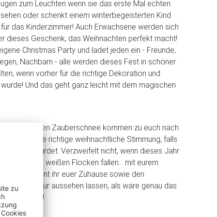
augen zum Leuchten wenn sie das erste Mal echten
 sehen oder schenkt einem winterbegeisterten Kind
o für das Kinderzimmer! Auch Erwachsene werden sich
ber dieses Geschenk, das Weihnachten perfekt macht!
igene Christmas Party und ladet jeden ein - Freunde,
egen, Nachbarn - alle werden dieses Fest in schöner
lten, wenn vorher für die richtige Dekoration und
 wurde! Und das geht ganz leicht mit dem magischen
m einzigartigen Zauberschnee kommen zu euch nach
en euch in die richtige weihnachtliche Stimmung, falls
angesteckt wurdet. Verzweifelt nicht, wenn dieses Jahr
keine großen, weißen Flocken fallen... mit eurem
tschnee könnt ihr euer Zuhause sowie den
 eurer Haustür aussehen lassen, als wäre genau das
 Weihnachten!