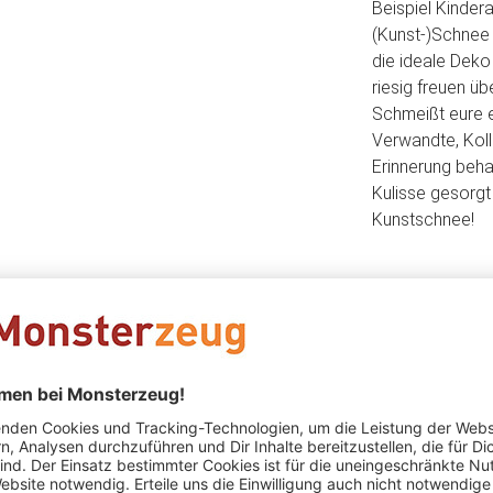
Beispiel Kinder
(Kunst-)Schnee
die ideale Dek
riesig freuen ü
Schmeißt eure e
Verwandte, Koll
Erinnerung beha
Kulisse gesorgt
Kunstschnee!
100g von diese
Hause und bring
Ihr noch nicht 
an Heiligabend 
magischen Kuns
Eingangsbereich
passiert! Frohe