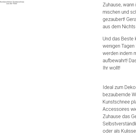
Zuhause, wann i
mischen und sc
gezaubert! Gerad
aus dem Nichts 
Und das Beste 
wenigen Tagen 
werden indem ma
aufbewahrt! Das
Ihr wollt!
Ideal zum Dekor
bezaubernde Win
Kunstschnee pla
Accessoires wi
Zuhause das Gem
Selbstverständ
oder als Kuliss