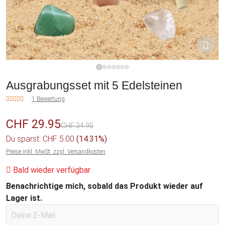
1
2
3
4
5
6
7
Ausgrabungsset mit 5 Edelsteinen
1 Bewertung
CHF 29.95
CHF 34.95
Du sparst: CHF 5.00
(14.31%)
Preise inkl. MwSt. zzgl. Versandkosten
Bald wieder verfügbar
Benachrichtige mich, sobald das Produkt wieder auf
Lager ist.