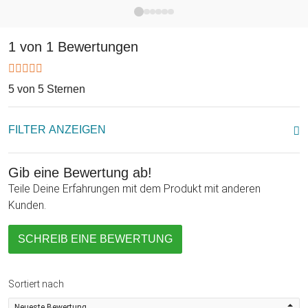
denen ein gewisser Forscherdrang steckt, aber auch ein
netter, kleiner Zeitvertreib für erwachsene "Forscher" und
1 von 1 Bewertungen
alle, die sich für Edelsteine interessieren. Es eignet sich
wunderbar als kleines Weihnachtsgeschenk, Präsent zum
Geburtstag oder nettes Mitbringsel. Das Gute ist: Hier kann
5 von 5 Sternen
man sich bei der "Ausgrabung" zumindest sicher sein, dass
man etwas Schönes findet!
FILTER ANZEIGEN
Gib eine Bewertung ab!
Teile Deine Erfahrungen mit dem Produkt mit anderen
Kunden.
SCHREIB EINE BEWERTUNG
Sortiert nach