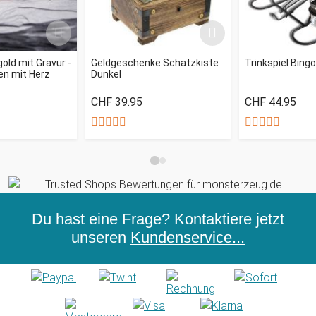
old mit Gravur -
Geldgeschenke Schatzkiste
Trinkspiel Bingo
en mit Herz
Dunkel
CHF 39.95
CHF 44.95
Du hast eine Frage? Kontaktiere jetzt
unseren
Kundenservice...