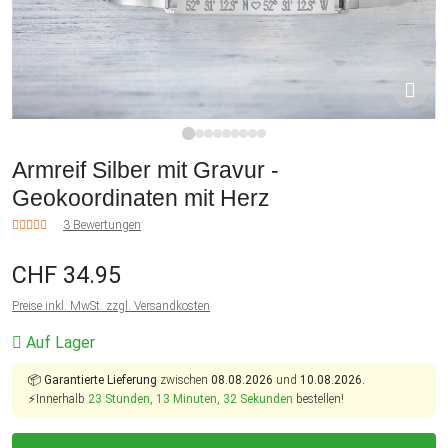
1
2
3
4
5
6
7
8
9
Armreif Silber mit Gravur -
Geokoordinaten mit Herz
3 Bewertungen
CHF 34.95
Preise inkl. MwSt. zzgl. Versandkosten
Auf Lager
📦
Garantierte Lieferung
zwischen
08.08.2026
und
10.08.2026.
⚡Innerhalb
23 Stunden, 13 Minuten, 32 Sekunden
bestellen!