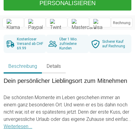
PERSONALISIEREN
Rechnung
Kostenloser
Über 1 Mio.
Sicherer Kauf
Versand ab CHF
zufriedene
auf Rechnung
69.99
Kunden
Beschreibung
Details
Dein persönlicher Lieblingsort zum Mitnehmen
Die schönsten Momente im Leben geschehen immer an
einem ganz besonderen Ort. Und wenn er es bis dahin noch
nicht war, ist er es spätestens jetzt. Denn der erste Kuss, der
unvergessliche Urlaub oder das eigene Zuhause sind einfach
besondere Orte, welche Dir ein ganzes Leben lang viel
Weiterlesen ...
bedeuten. Sie stehen für einmalige Erinnerungen und Gefühle,