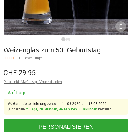
1
2
3
Weizenglas zum 50. Geburtstag
18 Bewertungen
CHF 29.95
Preise inkl. MwSt. zzgl. Versandkosten
Auf Lager
📦
Garantierte Lieferung
zwischen
11.08.2026
und
13.08.2026.
⚡Innerhalb
2 Tage, 20 Stunden, 46 Minuten, 2 Sekunden
bestellen!
PERSONALISIEREN