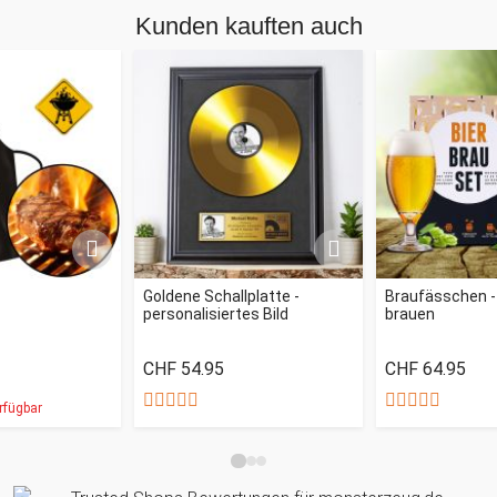
Kunden kauften auch
Goldene Schallplatte -
Braufässchen - 
personalisiertes Bild
brauen
CHF 54.95
CHF 64.95
rfügbar