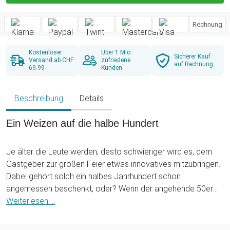
Rechnung
Kostenloser
Über 1 Mio.
Sicherer Kauf
Versand ab CHF
zufriedene
auf Rechnung
69.99
Kunden
Beschreibung
Details
Ein Weizen auf die halbe Hundert
Je älter die Leute werden, desto schwieriger wird es, dem
Gastgeber zur großen Feier etwas innovatives mitzubringen.
Dabei gehört solch ein halbes Jahrhundert schon
angemessen beschenkt, oder? Wenn der angehende 50er
auch noch ein passionierter Weizentrinker ist, dann schenke
Weiterlesen ...
ihm doch dieses Bierglas mit Gravur!