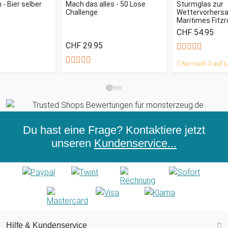
- Bier selber
Mach das alles - 50 Lose
Sturmglas zur
Challenge
Wettervorhersag
Maritimes Fitz
CHF 54.95
CHF 29.95
Nur noch 3 auf L
Du hast eine Frage? Kontaktiere jetzt
unseren
Kundenservice...
Hilfe & Kundenservice