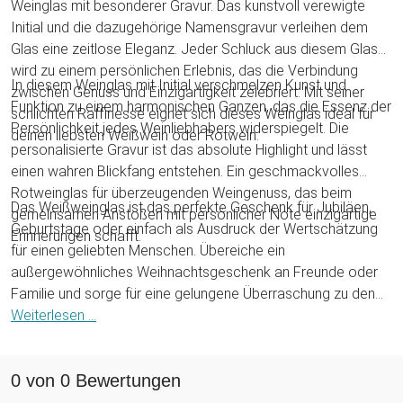
Weinglas mit besonderer Gravur. Das kunstvoll verewigte
Initial und die dazugehörige Namensgravur verleihen dem
Glas eine zeitlose Eleganz. Jeder Schluck aus diesem Glas
wird zu einem persönlichen Erlebnis, das die Verbindung
In diesem Weinglas mit Initial verschmelzen Kunst und
zwischen Genuss und Einzigartigkeit zelebriert. Mit seiner
Funktion zu einem harmonischen Ganzen, das die Essenz der
schlichten Raffinesse eignet sich dieses Weinglas ideal für
Persönlichkeit jedes Weinliebhabers widerspiegelt. Die
deinen liebsten Weißwein oder Rotwein.
personalisierte Gravur ist das absolute Highlight und lässt
einen wahren Blickfang entstehen. Ein geschmackvolles
Rotweinglas für überzeugenden Weingenuss, das beim
Das Weißweinglas ist das perfekte Geschenk für Jubiläen,
gemeinsamen Anstoßen mit persönlicher Note einzigartige
Geburtstage oder einfach als Ausdruck der Wertschätzung
Erinnerungen schafft.
für einen geliebten Menschen. Übereiche ein
außergewöhnliches Weihnachtsgeschenk an Freunde oder
Familie und sorge für eine gelungene Überraschung zu den
Feierlichkeiten. Jeder Weinliebhaber wird von dem 500 ml
Weiterlesen ...
Wein Glas mit personalisierter Initial Gravur begeistert sein.
0 von 0 Bewertungen