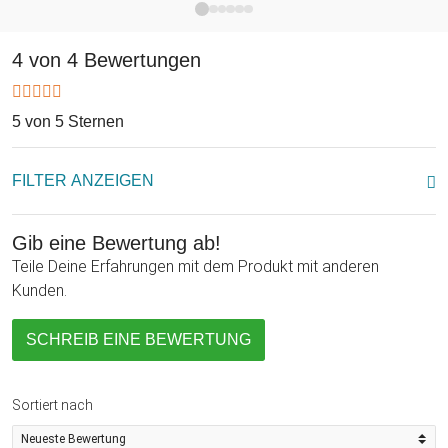
Weihnachten oder auch einfach mal so zwischendurch! Zeig
Deiner Mutti mit diesem praktischen und personalisierten
4 von 4 Bewertungen
Geschenk, was sie Dir bedeutet, und mach ihr eine riesige
Freude!
5 von 5 Sternen
FILTER ANZEIGEN
Gib eine Bewertung ab!
Teile Deine Erfahrungen mit dem Produkt mit anderen
Kunden.
SCHREIB EINE BEWERTUNG
Sortiert nach