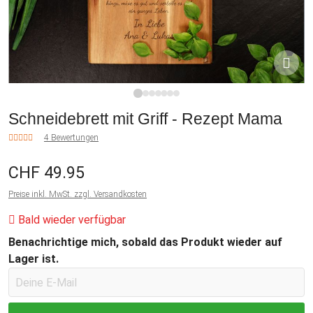
1
2
3
4
5
6
7
Schneidebrett mit Griff - Rezept Mama
4 Bewertungen
CHF 49.95
Preise inkl. MwSt. zzgl. Versandkosten
Bald wieder verfügbar
Benachrichtige mich, sobald das Produkt wieder auf
Lager ist.