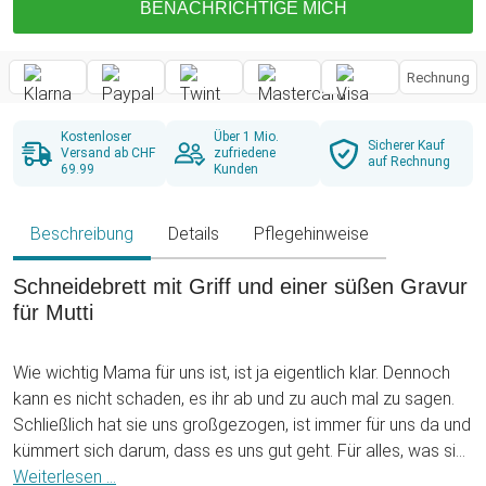
BENACHRICHTIGE MICH
Rechnung
Kostenloser
Über 1 Mio.
Sicherer Kauf
Versand ab CHF
zufriedene
auf Rechnung
69.99
Kunden
Beschreibung
Details
Pflegehinweise
Schneidebrett mit Griff und einer süßen Gravur
für Mutti
Wie wichtig Mama für uns ist, ist ja eigentlich klar. Dennoch
kann es nicht schaden, es ihr ab und zu auch mal zu sagen.
Schließlich hat sie uns großgezogen, ist immer für uns da und
kümmert sich darum, dass es uns gut geht. Für alles, was sie
leistet hat sie aber irgendwie auch mehr verdient als nur liebe
Weiterlesen ...