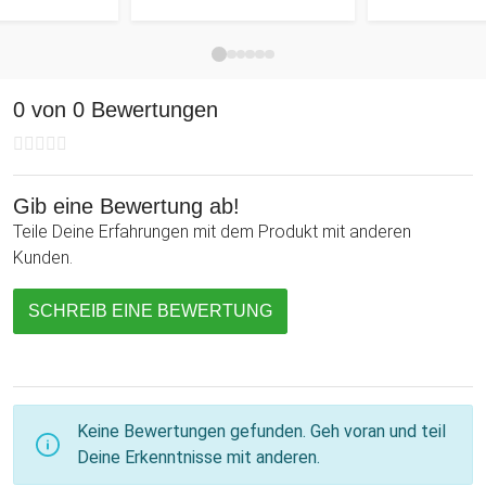
Der runde Kettenanhänger Roségold - Zahlen Gravur - eine
Zuwendung, die zu den verschiedensten Anlässen, wie etwa
dem Valentinstag, einem Geburtstag oder einem Jahrestag
für Freude sorgt! Übrigens gibt es diesen Kettenanhänger
0 von 0 Bewertungen
alternativ auch in Gold oder Silber, falls Dir diese Farben
lieber sind.
Gib eine Bewertung ab!
Teile Deine Erfahrungen mit dem Produkt mit anderen
Kunden.
SCHREIB EINE BEWERTUNG
Keine Bewertungen gefunden. Geh voran und teil
Deine Erkenntnisse mit anderen.