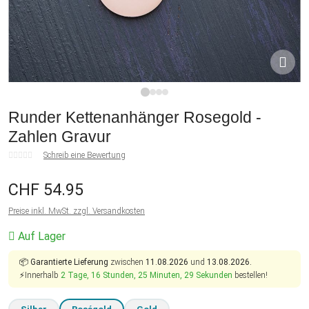
1
2
3
4
Runder Kettenanhänger Rosegold -
Zahlen Gravur
Schreib eine Bewertung
CHF 54.95
Preise inkl. MwSt. zzgl. Versandkosten
Auf Lager
📦
Garantierte Lieferung
zwischen
11.08.2026
und
13.08.2026.
⚡Innerhalb
2 Tage, 16 Stunden, 25 Minuten, 28 Sekunden
bestellen!