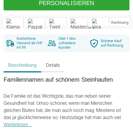
PERSONALISIEREN
Rechnung
Kostenloser
Über 1 Mio.
Sicherer Kauf
Versand ab CHF
zufriedene
auf Rechnung
69.99
Kunden
Beschreibung
Details
Familiennamen auf schönem Steinhaufen
Die Familie ist das Wichtigste, das man neben seiner
Gesundheit hat. Umso schöner, wenn man Menschen
gleichen Blutes hat, die man auch noch mag. Meistens ist
das ja glücklicherweise so. Heutzutage hat man auch viel
mehr Gelegenheiten, Erinnerungen in Form von Videos und
Weiterlesen ...
Bildern festzuhalten - dank unserer fortgeschrittenen