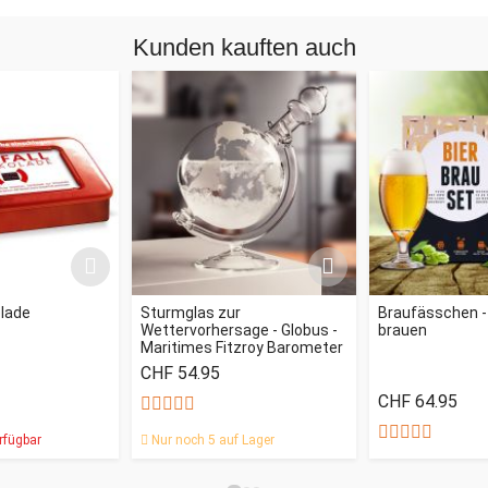
Kunden kauften auch
olade
Sturmglas zur
Braufässchen - 
Wettervorhersage - Globus -
brauen
Maritimes Fitzroy Barometer
CHF 54.95
CHF 64.95
rfügbar
Nur noch 5 auf Lager