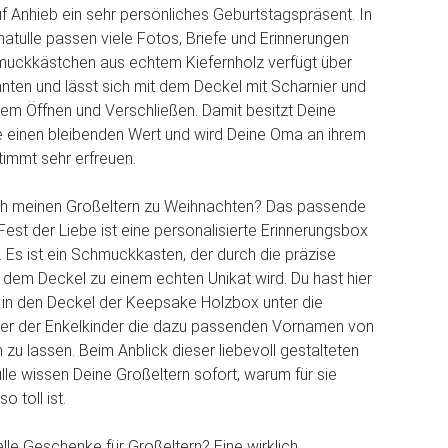
 auf Anhieb ein sehr persönliches Geburtstagspräsent. In
tulle passen viele Fotos, Briefe und Erinnerungen
muckkästchen aus echtem Kiefernholz verfügt über
ten und lässt sich mit dem Deckel mit Scharnier und
m Öffnen und Verschließen. Damit besitzt Deine
e einen bleibenden Wert und wird Deine Oma an ihrem
immt sehr erfreuen.
h meinen Großeltern zu Weihnachten? Das passende
st der Liebe ist eine personalisierte Erinnerungsbox
. Es ist ein Schmuckkasten, der durch die präzise
 dem Deckel zu einem echten Unikat wird. Du hast hier
, in den Deckel der Keepsake Holzbox unter die
ter der Enkelkinder die dazu passenden Vornamen von
 zu lassen. Beim Anblick dieser liebevoll gestalteten
e wissen Deine Großeltern sofort, warum für sie
o toll ist.
elle Geschenke für Großeltern? Eine wirklich