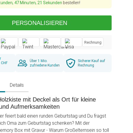
tunden, 47 Minuten, 20 Sekunden
bestellen!
PERSONALISIEREN
Rechnung
r
Über 1 Mio.
Sicherer Kauf auf
b CHF
zufriedene Kunden
Rechnung
g
Details
olzkiste mit Deckel als Ort für kleine
und Aufmerksamkeiten
r feiert bald einen runden Geburtstag und Du fragst
 ich Oma zum Geburtstag schenken? Mit der
mory Box mit Gravur - Warum Großelternsein so toll