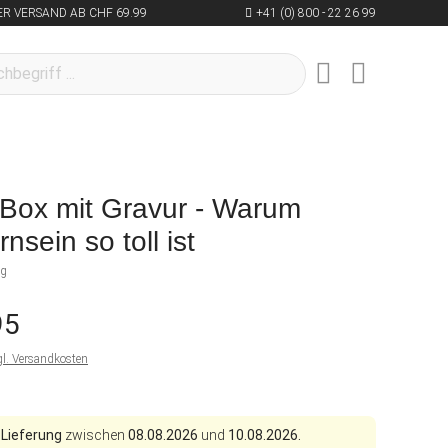
R VERSAND AB CHF 69.99
+41 (0) 800 - 22 26 99
Box mit Gravur - Warum
nsein so toll ist
ng
95
gl. Versandkosten
 Lieferung
zwischen
08.08.2026
und
10.08.2026.