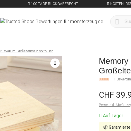
100 TAGE RÜCKGABERECHT
KOSTENLOSE
- Warum Großelternsein so toll ist
Memory 
Großelter
1 Bewertu
CHF 39.
Preise inkl. MwSt. zz
Auf Lager
📦
Garantierte