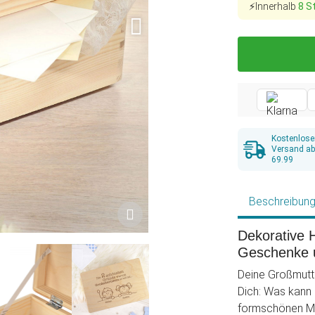
⚡Innerhalb
8 S
Kostenlose
Versand a
69.99
Beschreibun
Dekorative H
Geschenke 
Deine Großmutte
Dich: Was kann
formschönen Me