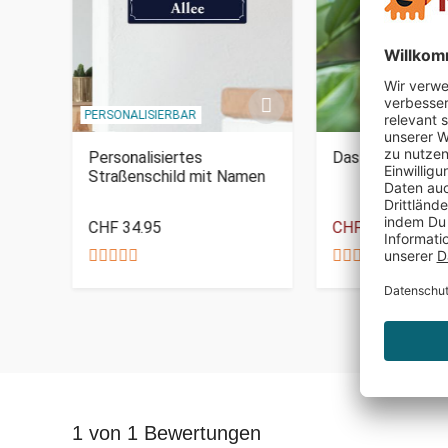
PERSONALISIERBAR
r -
Personalisiertes
Das Lachende V
Straßenschild mit Namen
CHF 34.95
CHF 19.95
CHF 3
1 von 1 Bewertungen