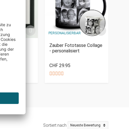
IERBAR
PERSONALISIERBAR
PERSO
iertes Bild -
Zauber Fototasse Collage
Baum
chen Familie
- personalisiert
Jahr
CHF 29.95
CHF
Sortiert nach