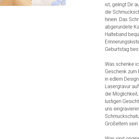
ist, gelingt Dir
die Schmuckscha
hinein. Das Sch
abgerundete Kan
Halteband beque
Erinnerungskist
Geburtstag best
Was schenke ic
Geschenk zum Fe
in edlem Design
Lasergravur auf
die Möglichkeit
lustigen Gesich
uns eingravieren
Schmuckschatull
Großeltern sein s
Was sind origin