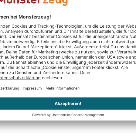
PERSONALIS
ogelhaus
Akupressur
Personalis
Massagekissen
Steinmänn
CHF 39.95
CHF 54.95
9.95
Nur noch 2 auf Lager