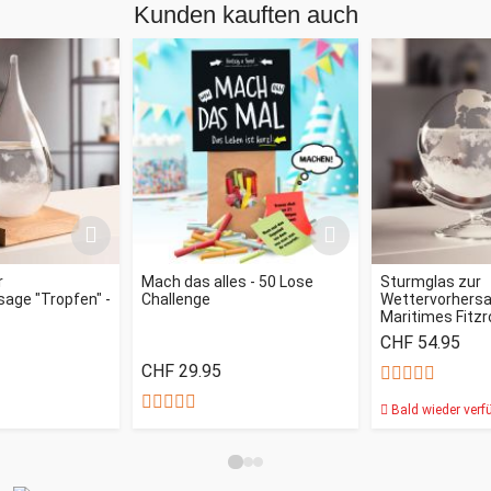
Kunden kauften auch
r
Mach das alles - 50 Lose
Sturmglas zur
age "Tropfen" -
Challenge
Wettervorhersag
Maritimes Fitz
CHF 54.95
CHF 29.95
Bald wieder verf