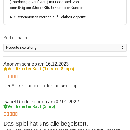
entsprechende kulinarische Versorgung. Um die passenden
(unabhängig verifiziert) mit Feedback von
bestätigten Shop-Käufen
unserer Kunden.
Speisen bereithalten zu können, schaue einfach in die
Spielanleitung. Dort findest Du den Link zu genialen Rezepten,
Alle Rezensionen werden auf Echtheit geprüft.
die genau auf Deinen Abend abgestimmt sind. So kannst Du
bei Dir zu Hause ein unvergessliches und spannendes
Krimidinner veranstalten. Auch als Geschenkidee ist die
Sortiert nach
Mord-nach-Rezept-Box prima geeignet. Und mit ein wenig
Glück wirst Du vom Beschenkten sogar zur nächsten
Dinnerparty eingeladen...
Anonym
schrieb am 16.12.2023
Verifizierter Kauf (Trusted Shops)
Der Artikel und die Lieferung sind Top.
Isabel Riedel
schrieb am 02.01.2022
Verifizierter Kauf (Shop)
Das Spiel hat uns alle begeistert.