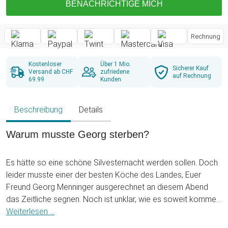
BENACHRICHTIGE MICH
Rechnung
Kostenloser
Über 1 Mio.
Sicherer Kauf
Versand ab CHF
zufriedene
auf Rechnung
69.99
Kunden
Beschreibung
Details
Warum musste Georg sterben?
Es hätte so eine schöne Silvesternacht werden sollen. Doch
leider musste einer der besten Köche des Landes, Euer
Freund Georg Menninger ausgerechnet an diesem Abend
das Zeitliche segnen. Noch ist unklar, wie es soweit kommen
konnte. Alles, was ihr wisst, ist, dass plötzlich seine Leiche in
Weiterlesen ...
einer merkwürdigen Haltung auf dem Boden unter dem