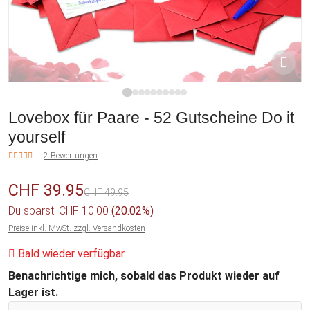
1
2
3
4
5
6
7
8
9
10
Lovebox für Paare - 52 Gutscheine Do it
yourself
2 Bewertungen
CHF 39.95
CHF 49.95
Du sparst: CHF 10.00
(20.02%)
Preise inkl. MwSt. zzgl. Versandkosten
Bald wieder verfügbar
Benachrichtige mich, sobald das Produkt wieder auf
Lager ist.