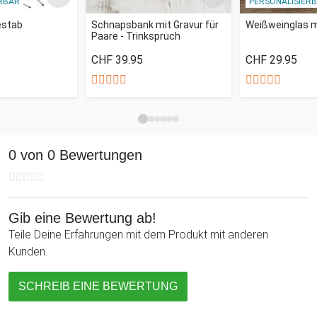
RBAR
PERSONALISIER
Dein Bad schön aufschäumt.
stab
Schnapsbank mit Gravur für
Weißweinglas m
Paare - Trinkspruch
Genieße diese herrliche Wellnesserfahrung entweder allein
oder als romantisches Erlebnis mit Deinem Partner. Ein
CHF 39.95
CHF 29.95
wunderbares Geschenk besonders für Frauen egal ob zum
Valentinstag, Geburtstag oder zum Jahrestag.
0 von 0 Bewertungen
Gib eine Bewertung ab!
Teile Deine Erfahrungen mit dem Produkt mit anderen
Kunden.
SCHREIB EINE BEWERTUNG