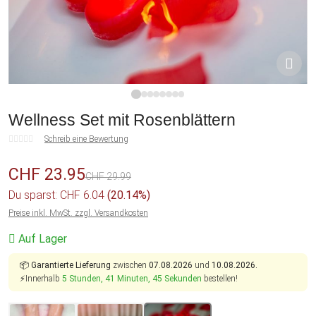
1
2
3
4
5
6
7
8
Wellness Set mit Rosenblättern
Schreib eine Bewertung
CHF 23.95
CHF 29.99
Du sparst: CHF 6.04
(20.14%)
Preise inkl. MwSt. zzgl. Versandkosten
Auf Lager
📦
Garantierte Lieferung
zwischen
07.08.2026
und
10.08.2026.
⚡Innerhalb
5 Stunden, 41 Minuten, 45 Sekunden
bestellen!