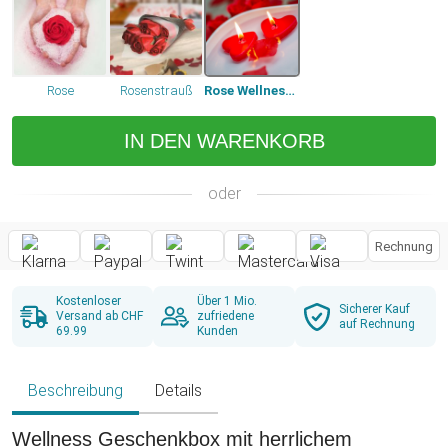
Rose
Rosenstrauß
Rose Wellnesset
IN DEN WARENKORB
oder
Rechnung
Kostenloser
Über 1 Mio.
Sicherer Kauf
Versand ab CHF
zufriedene
auf Rechnung
69.99
Kunden
Beschreibung
Details
Wellness Geschenkbox mit herrlichem