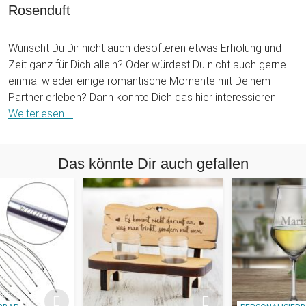
Rosenduft
Wünscht Du Dir nicht auch desöfteren etwas Erholung und
Zeit ganz für Dich allein? Oder würdest Du nicht auch gerne
einmal wieder einige romantische Momente mit Deinem
Partner erleben? Dann könnte Dich das hier interessieren:
Das Wellness Set mit Rosenblättern sorgt dank himmlischem
Weiterlesen ...
Rosenduft für eine entspannte Wohlfühlatmosphäre, die zur
trauten Zweisamkeit geradezu einlädt.
Das könnte Dir auch gefallen
100 Rosenblätter können nach Belieben entweder im Bad
oder auch im heimischen Schlafzimmer verstreut werden, um
romantische Stimmung zu erzeugen. Zwei schwimmende
Herz-Kerzen sorgen für eine romantische Atmospähre,
während Du es Dir in der Badewanne gemütlich machst. Lass
einfach heißes Wasser in die Wanne ein und nimm eine der
himmlisch riechenden Seifenrosen mit. Zerreib die einzelnen
Rosenblätter der Seifenrose im warmen Wasser, sodass