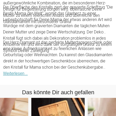
außergewöhnliche Kombination, die im besonderen Herz-
Die Oberfläche des Kristalls ziert der gravierte Schriftzug "Die
Design für Begeisterung sorgen wird. Überrasche Deine
Beste Mama der Welt", womit das Glasherz zu einer
Mutter zu einem feierlichen Anlass und überreiche den
Liebesbotschaft für Deine Mama der etwas anderen Art wird.
Glasdiamanten mit besonderer Gravur.
Würdige mit dem gravierten Diamanten die täglichen Mühen
Deiner Mutter und zeige Deine Wertschätzung. Der Deko
Kristall fügt sich dabei als Dekoration problemlos in jedes
Der Herz-Diamant ist das perfekte Muttertagsgeschenk oder
Ambiente ein und wird dank der sorgfältigen Gravur zu einem
eine kleine Aufmerksamkeit zu feierlichen Anlässen wie
Symbol Deiner Zuneigung.
Geburtstag oder Weihnachten. Du kannst den Glasdiamanten
direkt in der hochwertigen Geschenkbox überreichen, die
den Kristall für Mama schon bei der Geschenkübergabe
gekonnt in Szene setzt. Grundsätzlich gilt jedoch für die volle
Weiterlesen ...
Wirkungsentfaltung immer, dass Diamanten am schönsten im
natürlichen Sonnenlicht funkeln!
Das könnte Dir auch gefallen