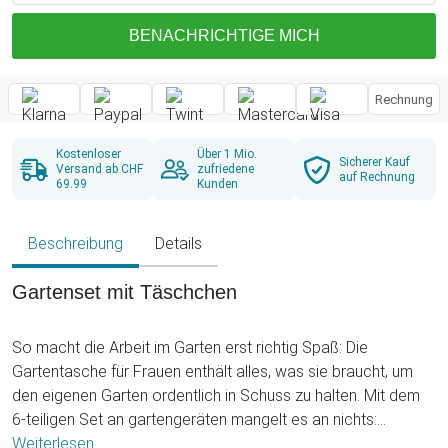
BENACHRICHTIGE MICH
Rechnung
Kostenloser
Über 1 Mio.
Sicherer Kauf
Versand ab CHF
zufriedene
auf Rechnung
69.99
Kunden
Beschreibung
Details
Gartenset mit Täschchen
So macht die Arbeit im Garten erst richtig Spaß: Die
Gartentasche für Frauen enthält alles, was sie braucht, um
den eigenen Garten ordentlich in Schuss zu halten. Mit dem
6-teiligen Set an gartengeräten mangelt es an nichts:
Baumschere zum Stutzen dickerer Äste, eine kleinere Schere
Weiterlesen ...