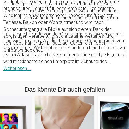
Gartenlaterne oder auch dekorative Indoor Kerzenlaterne
Golddesign mit Glasfenstern überzeugt dank Trageseil,
ein absolutes Highlight für jedes Ambiente. Das goldene
Deckelbelüftung sowie aufklappbarer Seitentür und eignet
Windlicht ist ein wunderschöner Dekogenuss für Garten,
sich auch zum Aufhängen an einem passenden Plätzchen.
Terrasse, Balkon oder Wohnzimmer und wird nach
Sonnenuntergang alle Blicke auf sich ziehen. Dank der
Falls Deine Freunde von der Goldlaterne ebenso verzaubert
sorgfältigen Verarbeitung ist die Laterne wetterfest und
sind wie Du, ist das Windlicht eine schöne Geschenkidee zum
somit optimal für den Einsatz auf Gartenfeiern oder
Geburtstag, zu Weihnachten oder anderen Feierlichkeiten. Zu
Grillpartys geeignet.
jedem Anlass macht die Kerzenlaterne eine goldige Figur und
wird mit Sicherheit einen Ehrenplatz im Zuhause des
Beschenkten erhalten. Eine schicke Laterne für magische
Weiterlesen ...
Kerzenlicht Momente!
Das könnte Dir auch gefallen