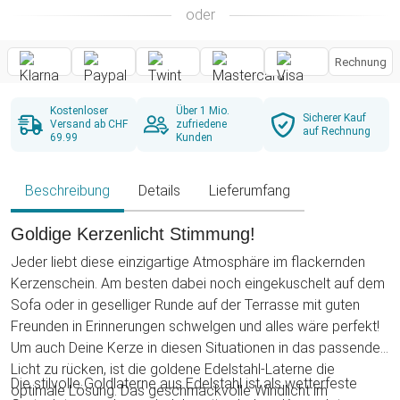
oder
Rechnung
Kostenloser
Über 1 Mio.
Sicherer Kauf
Versand ab CHF
zufriedene
auf Rechnung
69.99
Kunden
Beschreibung
Details
Lieferumfang
Goldige Kerzenlicht Stimmung!
Jeder liebt diese einzigartige Atmosphäre im flackernden
Kerzenschein. Am besten dabei noch eingekuschelt auf dem
Sofa oder in geselliger Runde auf der Terrasse mit guten
Freunden in Erinnerungen schwelgen und alles wäre perfekt!
Um auch Deine Kerze in diesen Situationen in das passende
Licht zu rücken, ist die goldene Edelstahl-Laterne die
Die stilvolle Goldlaterne aus Edelstahl ist als wetterfeste
optimale Lösung. Das geschmackvolle Windlicht im