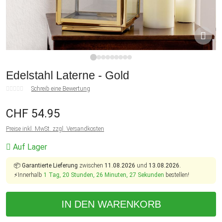
1
2
3
4
5
6
7
8
9
Edelstahl Laterne - Gold
Schreib eine Bewertung
CHF 54.95
Preise inkl. MwSt. zzgl. Versandkosten
Auf Lager
📦
Garantierte Lieferung
zwischen
11.08.2026
und
13.08.2026.
⚡Innerhalb
1 Tag, 20 Stunden, 26 Minuten, 26 Sekunden
bestellen!
IN DEN WARENKORB