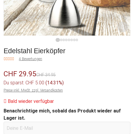
1
2
3
4
5
6
7
8
Edelstahl Eierköpfer
4 Bewertungen
CHF 29.95
CHF 34.95
Du sparst: CHF 5.00
(14.31%)
Preise inkl. MwSt. zzgl. Versandkosten
Bald wieder verfügbar
Benachrichtige mich, sobald das Produkt wieder auf
Lager ist.