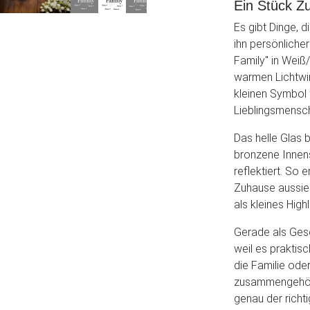
Ein Stück Z
Es gibt Dinge, 
ihn persönliche
Family" in Weiß
warmen Lichtwi
kleinen Symbol
Lieblingsmensc
Das helle Glas b
bronzene Innen
reflektiert. So
Zuhause aussie
als kleines High
Gerade als Gesc
weil es praktisc
die Familie oder
zusammengehört.
genau der richt