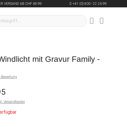
R VERSAND AB CHF 69.99
+41 (0) 800 - 22 26 99
indlicht mit Gravur Family -
ne Bewertung
95
gl. Versandkosten
erfügbar