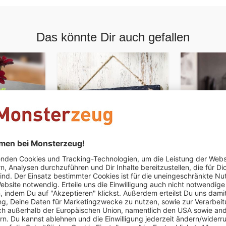
Das könnte Dir auch gefallen
PERSONALISIERBAR
Schiefertafel mit Gravur
Sturmglas
ume
für Familien
Wettervor
"Tropfen" 
CHF 39.95
CHF 54.95