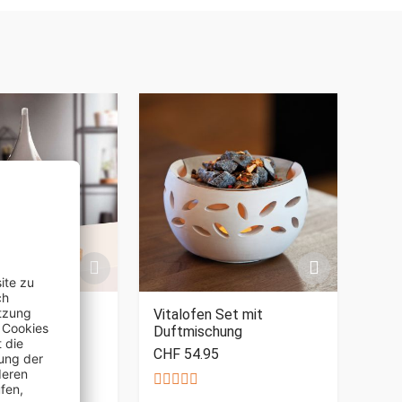
 zur
Vitalofen Set mit
hersage
Duftmischung
- Groß
CHF 54.95