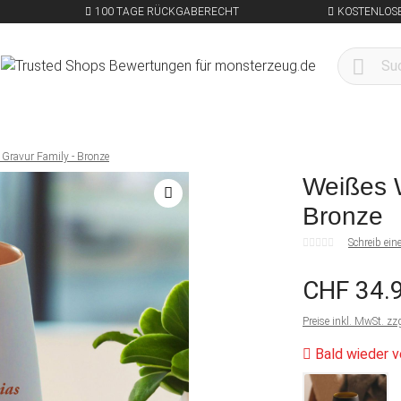
100 TAGE RÜCKGABERECHT
KOSTENLOSE
 Gravur Family - Bronze
Weißes W
Bronze
Schreib ei
CHF 34.
Preise inkl. MwSt. zz
Bald wieder v