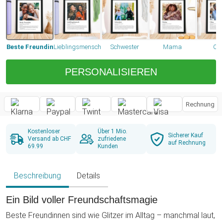
Beste Freundin
Lieblingsmensch
Schwester
Mama
O
PERSONALISIEREN
Rechnung
Kostenloser
Über 1 Mio.
Sicherer Kauf
Versand ab CHF
zufriedene
auf Rechnung
69.99
Kunden
Beschreibung
Details
Ein Bild voller Freundschaftsmagie
Beste Freundinnen sind wie Glitzer im Alltag – manchmal laut,