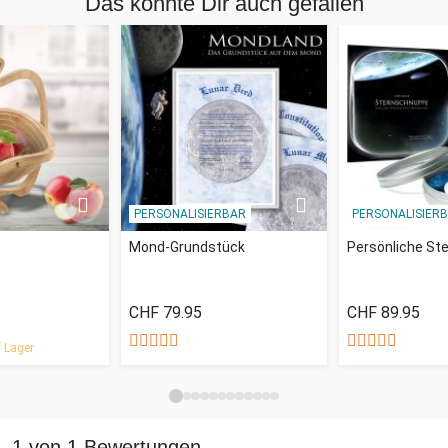
Das könnte Dir auch gefallen
PERSONALISIERBAR
PERSONALISIER
Mond-Grundstück
Persönliche St
CHF 79.95
CHF 89.95
 Lager
1 von 1 Bewertungen