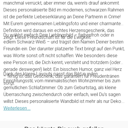
manchmal verrückt, aber immer da, wenn’s drauf ankommt.
Dieses personalisierte Bild im modernen, schwarzen Rahmen
ist die perfekte Liebeserklärung an Deine Partnerin in Crime!
Mit Eurem gemeinsamen Lieblingsfoto und einer charmanten
Definition wird daraus ein echtes Herzensgeschenk, das
Du wählst einfach Dein Lieblingsbild – farbenfroh oder in
zeigt: Diese Freundschaft ist für die Ewigkeit.
edlem Schwarz-Weiß – und trägst den Namen Deiner besten
Freundin ein. Der darunter platzierte Text bringt auf den Punkt,
was Worte sonst oft nicht schaffen: Wie besonders diese
eine Person ist, die Dich kennt, versteht und trotzdem (oder
gerade deswegen!) liebt. Ein bisschen Humor, ganz viel Herz
Dank des klaren Layouts passt das Bild in jeden
– fertig ist das Geschenk, das garantiert für Freudentränen
Einrichtungsstil, vom minimalistischen Wohnzimmer bis zum
sorgt.
gemütlichen Schlafzimmer. Ob zum Geburtstag, als kleine
Überraschung zwischendurch oder einfach, weil Du’s sagen
willst: Dieses personalisierte Wandbild ist mehr als nur Deko.
Es ist eine liebevolle Erinnerung, die jeden Tag daran erinnert,
Weiterlesen ...
dass wahre Freundschaft unbezahlbar ist – und ein Lächeln
immer nur einen Blick entfernt.