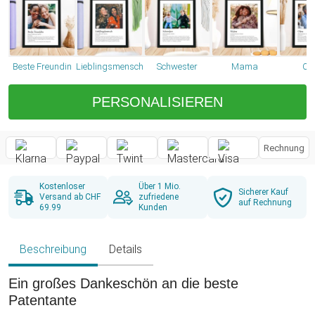
Beste Freundin
Lieblingsmensch
Schwester
Mama
O
PERSONALISIEREN
Rechnung
Kostenloser
Über 1 Mio.
Sicherer Kauf
Versand ab CHF
zufriedene
auf Rechnung
69.99
Kunden
Beschreibung
Details
Ein großes Dankeschön an die beste
Patentante