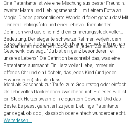
Eine Patentante ist wie eine Mischung aus bester Freundin,
zweiter Mama und Lieblingsmensch – mit einem Extra an
Magie. Dieses personalisierte Wandbild feiert genau das! Mit
Deinem Lieblingsfoto und einer liebevoll formulierten
Definition wird aus einem Bild ein Erinnerungsstück voller
Bedeutung. Der elegante schwarze Rahmen verleiht dem
Du wählst das Foto, ergänzt den Namen – und fertig ist ein
Ganzen einen modernen Look, der in jedem Zuhause wirkt.
Geschenk, das sagt: "Du bist ein ganz besonderer Teil
unseres Lebens." Die Definition beschreibt das, was eine
Patentante ausmacht: Ein Herz voller Liebe, immer ein
offenes Ohr und ein Lächeln, das jedes Kind (und jeden
Erwachsenen) strahlen lässt.
Ideal als Geschenk zur Taufe, zum Geburtstag oder einfach
als liebevolles Dankeschön zwischendurch – dieses Bild ist
ein Stück Herzenswärme in elegantem Gewand. Und das
Beste: Es passt garantiert zu jeder Lieblings-Patentante,
ganz egal, ob cool, klassisch oder einfach wunderbar echt.
Weiterlesen ...