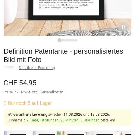
1
2
3
4
5
6
7
Definition Patentante - personalisiertes
Bild mit Foto
Schreib eine Bewertung
CHF 54.95
Preise inkl. MwSt. zzgl. Versandkosten
Nur noch 5 auf Lager
📦
Garantierte Lieferung
zwischen
11.08.2026
und
13.08.2026.
⚡Innerhalb
2 Tage, 18 Stunden, 25 Minuten, 3 Sekunden
bestellen!