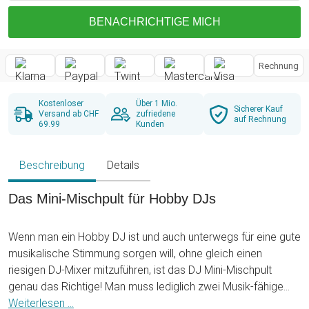
BENACHRICHTIGE MICH
Rechnung
Kostenloser
Über 1 Mio.
Sicherer Kauf
Versand ab CHF
zufriedene
auf Rechnung
69.99
Kunden
Beschreibung
Details
Das Mini-Mischpult für Hobby DJs
Wenn man ein Hobby DJ ist und auch unterwegs für eine gute
musikalische Stimmung sorgen will, ohne gleich einen
riesigen DJ-Mixer mitzuführen, ist das DJ Mini-Mischpult
genau das Richtige! Man muss lediglich zwei Musik-fähige
Geräte sowie einen AUX-fähigen Lautsprecher an das kleine
Weiterlesen ...