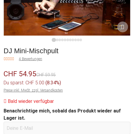
1
2
3
4
5
6
7
8
9
10
11
DJ Mini-Mischpult
4 Bewertungen
CHF 54.95
CHF 59.95
Du sparst: CHF 5.00
(8.34%)
Preise inkl. MwSt. zzgl. Versandkosten
Bald wieder verfügbar
Benachrichtige mich, sobald das Produkt wieder auf
Lager ist.