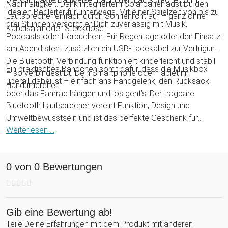
Nachhaltigkeit. Dank integriertem Solarpanel lädst Du den
idealen Begleiter für unterwegs. Mit einer Spielzeit von bis zu
Lautsprecher einfach durch Sonnenlicht auf – ganz ohne
drei Stunden versorgt er Dich zuverlässig mit Musik,
Kabelsalat oder Steckdose.
Podcasts oder Hörbüchern. Für Regentage oder den Einsatz
am Abend steht zusätzlich ein USB-Ladekabel zur Verfügung.
Die Bluetooth-Verbindung funktioniert kinderleicht und stabil
Ein praktisches Bändchen sorgt dafür, dass die Musikbox
– so verbindest Du Dein Smartphone oder Tablet im
überall dabei ist – einfach ans Handgelenk, den Rucksack
Handumdrehen.
oder das Fahrrad hängen und los geht’s. Der tragbare
Bluetooth Lautsprecher vereint Funktion, Design und
Umweltbewusstsein und ist das perfekte Geschenk für
Technikfans, Outdoorfreunde oder alle, die Musik am liebsten
Weiterlesen ...
draußen genießen.
0 von 0 Bewertungen
Gib eine Bewertung ab!
Teile Deine Erfahrungen mit dem Produkt mit anderen