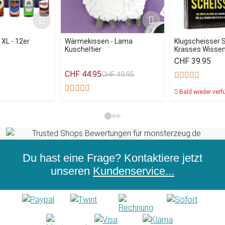
 XL - 12er
Wärmekissen - Lama
Klugscheisser Sp
Kuscheltier
Krasses Wisse
CHF 39.95
CHF 44.95
CHF 49.95
Bald wieder verf
Du hast eine Frage? Kontaktiere jetzt
unseren
Kundenservice...