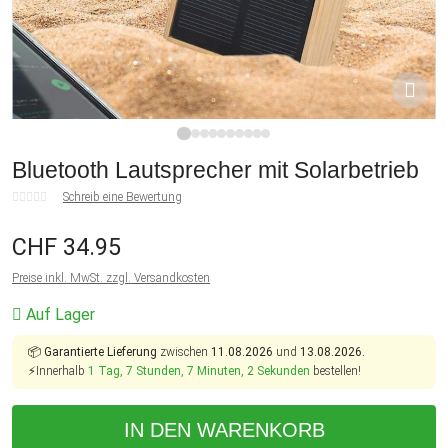
1
2
3
4
5
6
7
8
9
10
Bluetooth Lautsprecher mit Solarbetrieb
Schreib eine Bewertung
CHF 34.95
Preise inkl. MwSt. zzgl. Versandkosten
Auf Lager
📦
Garantierte Lieferung
zwischen
11.08.2026
und
13.08.2026.
⚡Innerhalb
1 Tag, 7 Stunden, 7 Minuten, 2 Sekunden
bestellen!
IN DEN WARENKORB