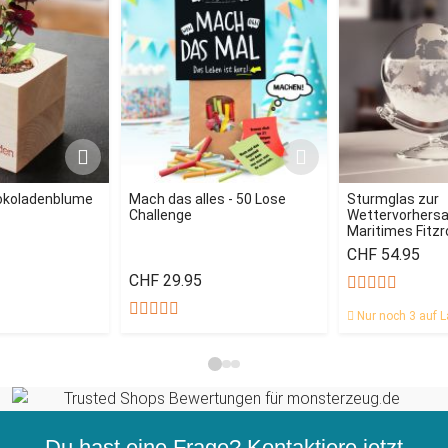
okoladenblume
Mach das alles - 50 Lose
Sturmglas zur
Challenge
Wettervorhersag
Maritimes Fitz
CHF 54.95
CHF 29.95
Nur noch 3 auf L
Du hast eine Frage? Kontaktiere jetzt