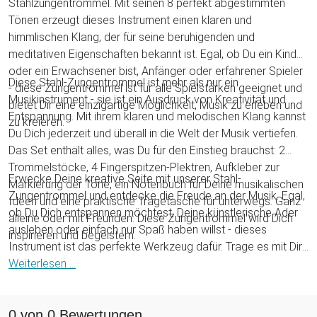
Stahlzungentrommel. Mit seinen 8 perfekt abgestimmten
Tönen erzeugt dieses Instrument einen klaren und
himmlischen Klang, der für seine beruhigenden und
meditativen Eigenschaften bekannt ist. Egal, ob Du ein Kind
oder ein Erwachsener bist, Anfänger oder erfahrener Spieler
Diese Stahl-Zungentrommel ist mehr als nur ein
- diese Zungentrommel ist für alle Spielstärken geeignet und
Musikinstrument - sie ist ein Ausdruck von Kreativität und
bietet Dir eine einzigartige Möglichkeit, Musik zu erleben und
Entspannung. Mit ihrem klaren und melodischen Klang kannst
zu kreieren.
Du Dich jederzeit und überall in die Welt der Musik vertiefen.
Das Set enthält alles, was Du für den Einstieg brauchst: 2
Trommelstöcke, 4 Fingerspitzen-Plektren, Aufkleber zur
Erwecke Deine kreative Seite mit unserer Stahl-
Markierung der Töne, ein Notenbuch für Deine musikalischen
Zungentrommel und entdecke die Freude an der Musik. Egal,
Ideen und eine praktische Tragetasche für unterwegs. Ganz
ob Du Dich entspannen möchtest, Deine künstlerische Ader
alleine oder mit Freunden: Diese Zungentrommel wird Dich
ausleben oder einfach nur Spaß haben willst - dieses
inspirieren und begeistern.
Instrument ist das perfekte Werkzeug dafür. Trage es mit Dir
und lass Dich von seinem himmlischen Klang inspirieren,
Weiterlesen ...
wann immer Du willst. Mach Dich bereit, Deine Sinne zu
öffnen und Deine musikalische Reise zu beginnen!
0 von 0 Bewertungen