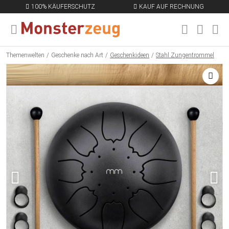
100% KÄUFERSCHUTZ
KAUF AUF RECHNUNG
MENÜ SCHLIESSEN
EN
Themenwelten
Geschenke nach Art
Geschenkideen
Stahl Zungentrommel