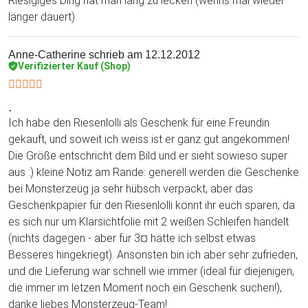
Riesigiges Ding hat man lang zu lecken (wenns mal wieder
länger dauert)
Anne-Catherine
schrieb am 12.12.2012
Verifizierter Kauf (Shop)
.
Ich habe den Riesenlolli als Geschenk für eine Freundin
gekauft, und soweit ich weiss ist er ganz gut angekommen!
Die Größe entschricht dem Bild und er sieht sowieso super
aus :) kleine Notiz am Rande: generell werden die Geschenke
bei Monsterzeug ja sehr hübsch verpackt, aber das
Geschenkpapier für den Riesenlolli könnt ihr euch sparen, da
es sich nur um Klarsichtfolie mit 2 weißen Schleifen handelt
(nichts dagegen - aber für 3¤ hätte ich selbst etwas
Besseres hingekriegt). Ansonsten bin ich aber sehr zufrieden,
und die Lieferung war schnell wie immer (ideal für diejenigen,
die immer im letzen Moment noch ein Geschenk suchen!),
danke liebes Monsterzeug-Team!