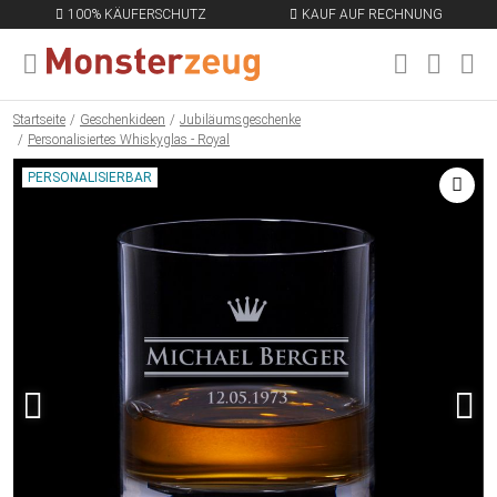
100% KÄUFERSCHUTZ
KAUF AUF RECHNUNG
MENÜ SCHLIESSEN
EN
Startseite
Geschenkideen
Jubiläumsgeschenke
Personalisiertes Whiskyglas - Royal
PERSONALISIERBAR