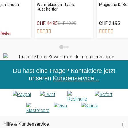
ingsmensch
Wärmekissen - Lama
Magische IQ Bo
Kuscheltier
CHF 44.95
CHF 24.95
CHF 49.95
rfügbar
Du hast eine Frage? Kontaktiere jetzt
unseren
Kundenservice...
Hilfe & Kundenservice