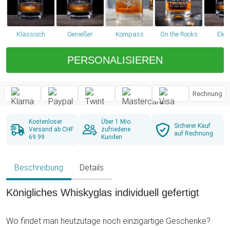
Klassisch
Genießer
Kompass
On the Rocks
Eleg
PERSONALISIEREN
Rechnung
Kostenloser
Über 1 Mio.
Sicherer Kauf
Versand ab CHF
zufriedene
auf Rechnung
69.99
Kunden
Beschreibung
Details
Königliches Whiskyglas individuell gefertigt
Wo findet man heutzutage noch einzigartige Geschenke?