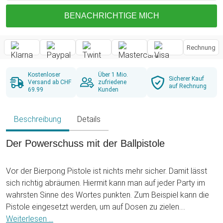
BENACHRICHTIGE MICH
Rechnung
Kostenloser
Über 1 Mio.
Sicherer Kauf
Versand ab CHF
zufriedene
auf Rechnung
69.99
Kunden
Beschreibung
Details
Der Powerschuss mit der Ballpistole
Vor der Bierpong Pistole ist nichts mehr sicher. Damit lässt
sich richtig abräumen. Hiermit kann man auf jeder Party im
wahrsten Sinne des Wortes punkten. Zum Beispiel kann die
Pistole eingesetzt werden, um auf Dosen zu zielen.
Außerdem ist es ein beliebtes Spiel, offene Becher
Weiterlesen ...