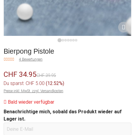
1
2
3
4
5
6
7
Bierpong Pistole
4 Bewertungen
CHF 34.95
CHF 39.95
Du sparst: CHF 5.00
(12.52%)
Preise inkl. MwSt. zzgl. Versandkosten
Bald wieder verfügbar
Benachrichtige mich, sobald das Produkt wieder auf
Lager ist.