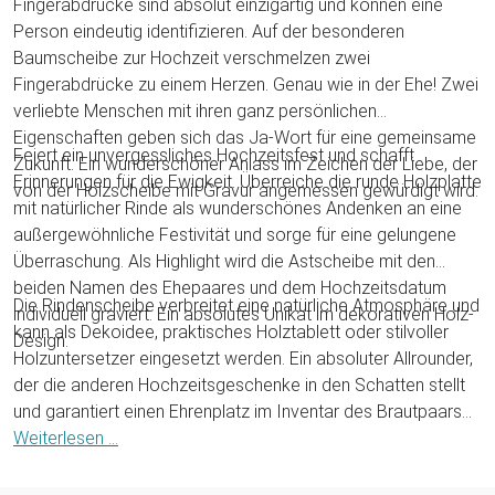
Fingerabdrücke sind absolut einzigartig und können eine
Person eindeutig identifizieren. Auf der besonderen
Baumscheibe zur Hochzeit verschmelzen zwei
Fingerabdrücke zu einem Herzen. Genau wie in der Ehe! Zwei
verliebte Menschen mit ihren ganz persönlichen
Eigenschaften geben sich das Ja-Wort für eine gemeinsame
Feiert ein unvergessliches Hochzeitsfest und schafft
Zukunft. Ein wunderschöner Anlass im Zeichen der Liebe, der
Erinnerungen für die Ewigkeit. Überreiche die runde Holzplatte
von der Holzscheibe mit Gravur angemessen gewürdigt wird.
mit natürlicher Rinde als wunderschönes Andenken an eine
außergewöhnliche Festivität und sorge für eine gelungene
Überraschung. Als Highlight wird die Astscheibe mit den
beiden Namen des Ehepaares und dem Hochzeitsdatum
Die Rindenscheibe verbreitet eine natürliche Atmosphäre und
individuell graviert. Ein absolutes Unikat im dekorativen Holz-
kann als Dekoidee, praktisches Holztablett oder stilvoller
Design.
Holzuntersetzer eingesetzt werden. Ein absoluter Allrounder,
der die anderen Hochzeitsgeschenke in den Schatten stellt
und garantiert einen Ehrenplatz im Inventar des Brautpaars
erhalten wird. Beschenke ein verwandtes oder befreundetes
Weiterlesen ...
Ehepaar oder übergebe ein wahres Schmuckstück mit
Gravur an Deinen Schatz zum Jahres- oder Valentinstag!