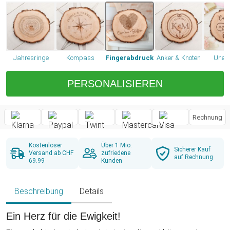
Jahresringe
Kompass
Fingerabdruck
Anker & Knoten
Unend
PERSONALISIEREN
Rechnung
Kostenloser
Über 1 Mio.
Sicherer Kauf
Versand ab CHF
zufriedene
auf Rechnung
69.99
Kunden
Beschreibung
Details
Ein Herz für die Ewigkeit!