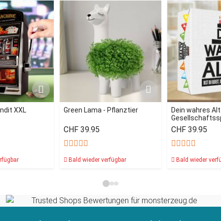
ndit XXL
Green Lama - Pflanztier
Dein wahres Alt
Gesellschaftssp
CHF 39.95
CHF 39.95
rfügbar
Bald wieder verfügbar
Bald wieder verf