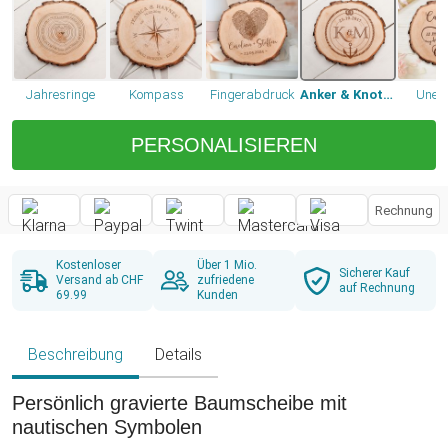
Jahresringe
Kompass
Fingerabdruck
Anker & Knoten
Unend
PERSONALISIEREN
Rechnung
Kostenloser
Über 1 Mio.
Sicherer Kauf
Versand ab CHF
zufriedene
auf Rechnung
69.99
Kunden
Beschreibung
Details
Persönlich gravierte Baumscheibe mit
nautischen Symbolen