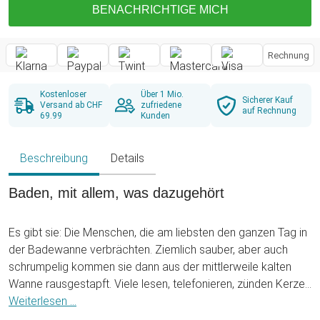
BENACHRICHTIGE MICH
Rechnung
Kostenloser
Über 1 Mio.
Sicherer Kauf
Versand ab CHF
zufriedene
auf Rechnung
69.99
Kunden
Beschreibung
Details
Baden, mit allem, was dazugehört
Es gibt sie: Die Menschen, die am liebsten den ganzen Tag in
der Badewanne verbrächten. Ziemlich sauber, aber auch
schrumpelig kommen sie dann aus der mittlerweile kalten
Wanne rausgestapft. Viele lesen, telefonieren, zünden Kerzen
an oder gönnen sich auch ein Gläschen Wein dazu. Aber
Weiterlesen ...
wohin mit all dem Zubehör? Wir haben eine praktische und